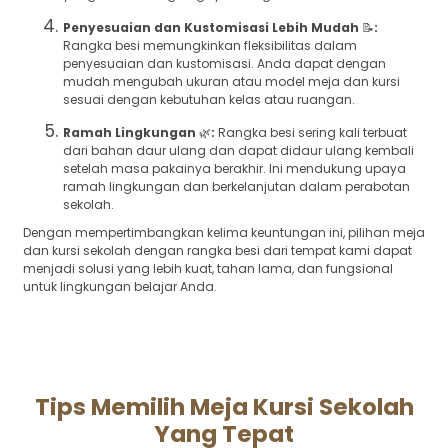
Penyesuaian dan Kustomisasi Lebih Mudah
📝
:
Rangka besi memungkinkan fleksibilitas dalam
penyesuaian dan kustomisasi. Anda dapat dengan
mudah mengubah ukuran atau model meja dan kursi
sesuai dengan kebutuhan kelas atau ruangan.
Ramah Lingkungan
🌿
:
Rangka besi sering kali terbuat
dari bahan daur ulang dan dapat didaur ulang kembali
setelah masa pakainya berakhir. Ini mendukung upaya
ramah lingkungan dan berkelanjutan dalam perabotan
sekolah.
Dengan mempertimbangkan kelima keuntungan ini, pilihan meja
dan kursi sekolah dengan rangka besi dari tempat kami dapat
menjadi solusi yang lebih kuat, tahan lama, dan fungsional
untuk lingkungan belajar Anda.
Tips Memilih Meja Kursi Sekolah
Yang Tepat