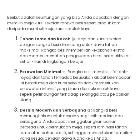
Berikut adalah keuntungan yang bisa Anda dapatkan dengan
memilih meja kursi sekolah rangka besi seperti produk kami
daripada membeli meja kursi sekolah kayu.
Tahan Lama dan Kokoh
👍
:
Meja dan kursi sekolah
dengan rangka besi dirancang untuk daya tahan
maksimal. Rangka besi memberikan kekokohan ekstra
dan mampu menahan penggunaan berat serta aktivitas
sehari-hari di lingkungan belajar.
Perawatan Minimal
✨
:
Rangka besi memiliki sifat anti-
rayap dan tahan terhadap kerusakan akibat kelembaban.
Ini berarti meja dan kursi sekolah tidak memerlukan
perawatan intensif yang biasa diperlukan oleh kayu,
seperti perlindungan terhadap serangga atau pelapisan
ulang.
Desain Modern dan Serbaguna
🎨
:
Rangka besi
memungkinkan untuk desain yang lebih modern dan
serbaguna. Anda dapat menggabungkan bahan
berbeda untuk permukaan meja, seperti laminasi tahan
lama atau bahan akrilik, sehingga menciptakan tampilan
yang sesuai dengan gaya ruang kelas Anda.