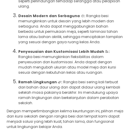
seperti perlindungan terhadap serangga atau pelapisan
ulang.
Desain Modern dan Serbaguna
🎨
:
Rangka besi
memungkinkan untuk desain yang lebih modern dan
serbaguna. Anda dapat menggabungkan bahan
berbeda untuk permukaan meja, seperti laminasi tahan
lama atau bahan akrilik, sehingga menciptakan tampilan
yang sesuai dengan gaya ruang kelas Anda.
Penyesuaian dan Kustomisasi Lebih Mudah
📝
:
Rangka besi memungkinkan fleksibilitas dalam
penyesuaian dan kustomisasi. Anda dapat dengan
mudah mengubah ukuran atau model meja dan kursi
sesuai dengan kebutuhan kelas atau ruangan.
Ramah Lingkungan
🌿
:
Rangka besi sering kali terbuat
dari bahan daur ulang dan dapat didaur ulang kembali
setelah masa pakainya berakhir. Ini mendukung upaya
ramah lingkungan dan berkelanjutan dalam perabotan
sekolah.
Dengan mempertimbangkan kelima keuntungan ini, pilihan meja
dan kursi sekolah dengan rangka besi dari tempat kami dapat
menjadi solusi yang lebih kuat, tahan lama, dan fungsional
untuk lingkungan belajar Anda.