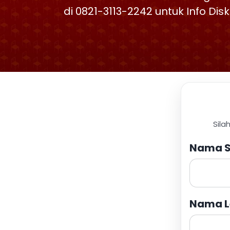
di 0821-3113-2242 untuk Info Di
Sila
Nama S
Nama L