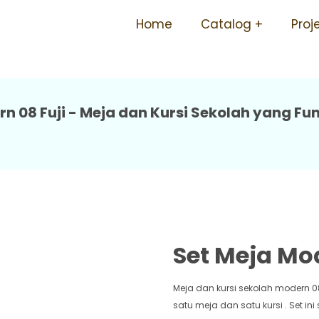
lah Tersedia Berbagai Ukur
Home
Catalog
Proj
rn 08 Fuji - Meja dan Kursi Sekolah yang F
Set Meja Mod
Meja dan kursi sekolah modern 08 
satu meja dan satu kursi . Set i