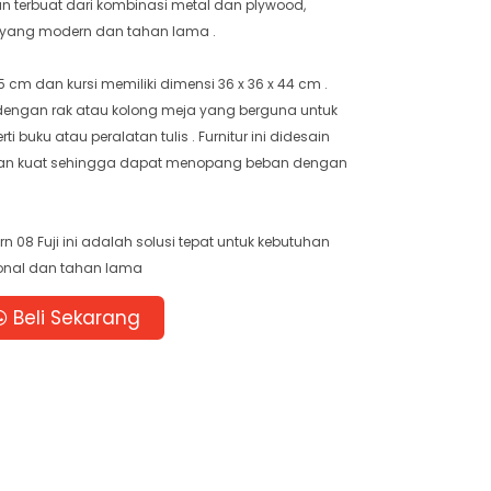
n terbuat dari kombinasi metal dan plywood,
yang modern dan tahan lama .
5 cm dan kursi memiliki dimensi 36 x 36 x 44 cm .
api dengan rak atau kolong meja yang berguna untuk
buku atau peralatan tulis . Furnitur ini didesain
dan kuat sehingga dapat menopang beban dengan
n 08 Fuji ini adalah solusi tepat untuk kebutuhan
onal dan tahan lama
Beli Sekarang