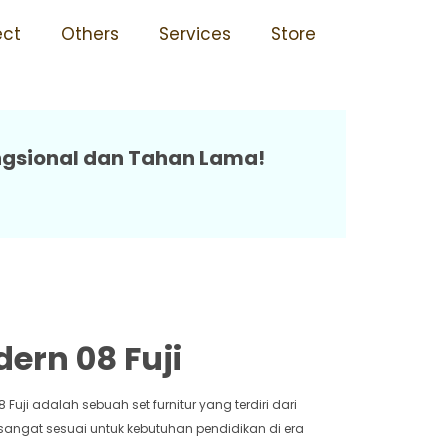
an Kuat 08 Fuji
ect
Others
Services
Store
ungsional dan Tahan Lama!
ern 08 Fuji
Fuji adalah sebuah set furnitur yang terdiri dari
ni sangat sesuai untuk kebutuhan pendidikan di era