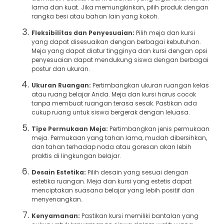
lama dan kuat. Jika memungkinkan, pilih produk dengan
rangka besi atau bahan lain yang kokoh.
Fleksibilitas dan Penyesuaian:
Pilih meja dan kursi
yang dapat disesuaikan dengan berbagai kebutuhan.
Meja yang dapat diatur tingginya dan kursi dengan opsi
penyesuaian dapat mendukung siswa dengan berbagai
postur dan ukuran.
Ukuran Ruangan:
Pertimbangkan ukuran ruangan kelas
atau ruang belajar Anda. Meja dan kursi harus cocok
tanpa membuat ruangan terasa sesak. Pastikan ada
cukup ruang untuk siswa bergerak dengan leluasa.
Tipe Permukaan Meja:
Pertimbangkan jenis permukaan
meja. Permukaan yang tahan lama, mudah dibersihkan,
dan tahan terhadap noda atau goresan akan lebih
praktis di lingkungan belajar.
Desain Estetika:
Pilih desain yang sesuai dengan
estetika ruangan. Meja dan kursi yang estetis dapat
menciptakan suasana belajar yang lebih positif dan
menyenangkan.
Kenyamanan:
Pastikan kursi memiliki bantalan yang