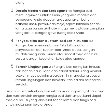
ulang.
Desain Modern dan Serbaguna
🎨
:
Rangka besi
memungkinkan untuk desain yang lebih modern dan
serbaguna. Anda dapat menggabungkan bahan
berbeda untuk permukaan meja, seperti laminasi tahan
lama atau bahan akrilik, sehingga menciptakan tampilan
yang sesuai dengan gaya ruang kelas Anda.
Penyesuaian dan Kustomisasi Lebih Mudah
📝
:
Rangka besi memungkinkan fleksibilitas dalam
penyesuaian dan kustomisasi. Anda dapat dengan
mudah mengubah ukuran atau model meja dan kursi
sesuai dengan kebutuhan kelas atau ruangan.
Ramah Lingkungan
🌿
:
Rangka besi sering kali terbuat
dari bahan daur ulang dan dapat didaur ulang kembali
setelah masa pakainya berakhir. Ini mendukung upaya
ramah lingkungan dan berkelanjutan dalam perabotan
sekolah.
Dengan mempertimbangkan kelima keuntungan ini, pilihan meja
dan kursi sekolah dengan rangka besi dari tempat kami dapat
menjadi solusi yang lebih kuat, tahan lama, dan fungsional
untuk lingkungan belajar Anda.