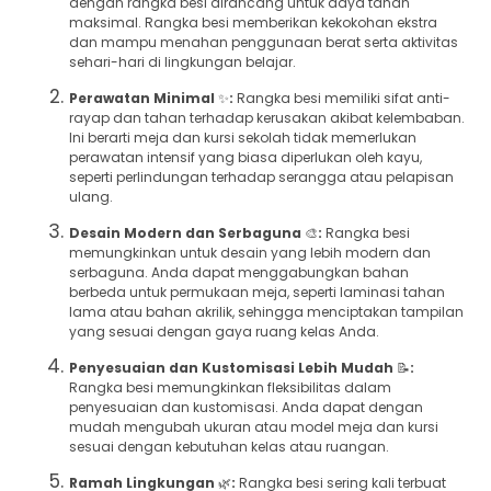
dengan rangka besi dirancang untuk daya tahan
maksimal. Rangka besi memberikan kekokohan ekstra
dan mampu menahan penggunaan berat serta aktivitas
sehari-hari di lingkungan belajar.
Perawatan Minimal
✨
:
Rangka besi memiliki sifat anti-
rayap dan tahan terhadap kerusakan akibat kelembaban.
Ini berarti meja dan kursi sekolah tidak memerlukan
perawatan intensif yang biasa diperlukan oleh kayu,
seperti perlindungan terhadap serangga atau pelapisan
ulang.
Desain Modern dan Serbaguna
🎨
:
Rangka besi
memungkinkan untuk desain yang lebih modern dan
serbaguna. Anda dapat menggabungkan bahan
berbeda untuk permukaan meja, seperti laminasi tahan
lama atau bahan akrilik, sehingga menciptakan tampilan
yang sesuai dengan gaya ruang kelas Anda.
Penyesuaian dan Kustomisasi Lebih Mudah
📝
:
Rangka besi memungkinkan fleksibilitas dalam
penyesuaian dan kustomisasi. Anda dapat dengan
mudah mengubah ukuran atau model meja dan kursi
sesuai dengan kebutuhan kelas atau ruangan.
Ramah Lingkungan
🌿
:
Rangka besi sering kali terbuat