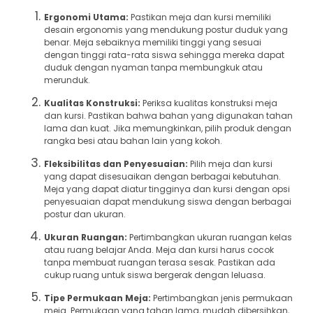
Ergonomi Utama:
Pastikan meja dan kursi memiliki
desain ergonomis yang mendukung postur duduk yang
benar. Meja sebaiknya memiliki tinggi yang sesuai
dengan tinggi rata-rata siswa sehingga mereka dapat
duduk dengan nyaman tanpa membungkuk atau
merunduk.
Kualitas Konstruksi:
Periksa kualitas konstruksi meja
dan kursi. Pastikan bahwa bahan yang digunakan tahan
lama dan kuat. Jika memungkinkan, pilih produk dengan
rangka besi atau bahan lain yang kokoh.
Fleksibilitas dan Penyesuaian:
Pilih meja dan kursi
yang dapat disesuaikan dengan berbagai kebutuhan.
Meja yang dapat diatur tingginya dan kursi dengan opsi
penyesuaian dapat mendukung siswa dengan berbagai
postur dan ukuran.
Ukuran Ruangan:
Pertimbangkan ukuran ruangan kelas
atau ruang belajar Anda. Meja dan kursi harus cocok
tanpa membuat ruangan terasa sesak. Pastikan ada
cukup ruang untuk siswa bergerak dengan leluasa.
Tipe Permukaan Meja:
Pertimbangkan jenis permukaan
meja. Permukaan yang tahan lama, mudah dibersihkan,