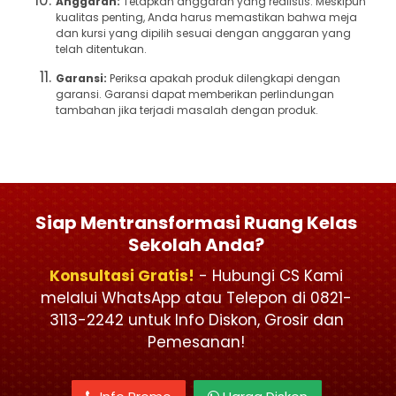
Anggaran:
Tetapkan anggaran yang realistis. Meskipun
kualitas penting, Anda harus memastikan bahwa meja
dan kursi yang dipilih sesuai dengan anggaran yang
telah ditentukan.
Garansi:
Periksa apakah produk dilengkapi dengan
garansi. Garansi dapat memberikan perlindungan
tambahan jika terjadi masalah dengan produk.
Siap Mentransformasi Ruang Kelas
Sekolah Anda?
Konsultasi Gratis!
- Hubungi CS Kami
melalui WhatsApp atau Telepon di 0821-
3113-2242 untuk Info Diskon, Grosir dan
Pemesanan!