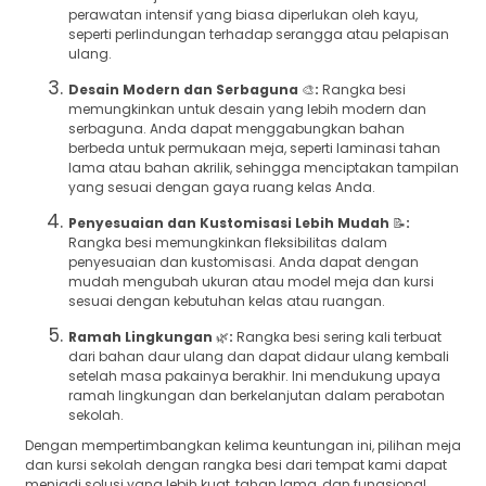
perawatan intensif yang biasa diperlukan oleh kayu,
seperti perlindungan terhadap serangga atau pelapisan
ulang.
Desain Modern dan Serbaguna
🎨
:
Rangka besi
memungkinkan untuk desain yang lebih modern dan
serbaguna. Anda dapat menggabungkan bahan
berbeda untuk permukaan meja, seperti laminasi tahan
lama atau bahan akrilik, sehingga menciptakan tampilan
yang sesuai dengan gaya ruang kelas Anda.
Penyesuaian dan Kustomisasi Lebih Mudah
📝
:
Rangka besi memungkinkan fleksibilitas dalam
penyesuaian dan kustomisasi. Anda dapat dengan
mudah mengubah ukuran atau model meja dan kursi
sesuai dengan kebutuhan kelas atau ruangan.
Ramah Lingkungan
🌿
:
Rangka besi sering kali terbuat
dari bahan daur ulang dan dapat didaur ulang kembali
setelah masa pakainya berakhir. Ini mendukung upaya
ramah lingkungan dan berkelanjutan dalam perabotan
sekolah.
Dengan mempertimbangkan kelima keuntungan ini, pilihan meja
dan kursi sekolah dengan rangka besi dari tempat kami dapat
menjadi solusi yang lebih kuat, tahan lama, dan fungsional