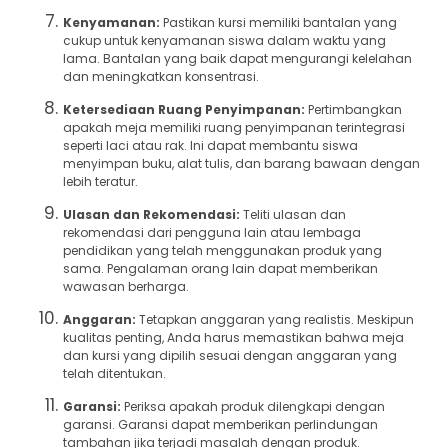
Kenyamanan:
Pastikan kursi memiliki bantalan yang
cukup untuk kenyamanan siswa dalam waktu yang
lama. Bantalan yang baik dapat mengurangi kelelahan
dan meningkatkan konsentrasi.
Ketersediaan Ruang Penyimpanan:
Pertimbangkan
apakah meja memiliki ruang penyimpanan terintegrasi
seperti laci atau rak. Ini dapat membantu siswa
menyimpan buku, alat tulis, dan barang bawaan dengan
lebih teratur.
Ulasan dan Rekomendasi:
Teliti ulasan dan
rekomendasi dari pengguna lain atau lembaga
pendidikan yang telah menggunakan produk yang
sama. Pengalaman orang lain dapat memberikan
wawasan berharga.
Anggaran:
Tetapkan anggaran yang realistis. Meskipun
kualitas penting, Anda harus memastikan bahwa meja
dan kursi yang dipilih sesuai dengan anggaran yang
telah ditentukan.
Garansi:
Periksa apakah produk dilengkapi dengan
garansi. Garansi dapat memberikan perlindungan
tambahan jika terjadi masalah dengan produk.