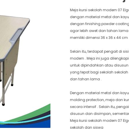
Meja kursi sekolah modern 07 E
dengan material metal dan kayu y
dengan finishing powder coating 
agar lebih awet dan tahan lama .
memiliki dimensi 36 x 36 x 44 cm 
Selain itu, terdapat pengait di 
modern . Meja ini juga dilengk
untuk dipindahkan atau disusun 
yang tepat bagi sekolah sekola
dan tahan lama .
Dengan material metal dan kayu y
molding protection, meja dan ku
secara intensif . Selain itu, pen
disusun dan disimpan, sementa
Meja kursi sekolah modern 07 El
sekolah dan siswa