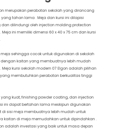
lgon merupakan perabotan sekolah yang dirancang
ang tahan lama . Meja dan kursi ini dilapisi
dan dilindungi oleh injection molding protection
 Meja ini memiliki dimensi 60 x 40 x 75 cm dan kursi
.
sisi meja sehingga cocok untuk digunakan di sekolah
api dengan kaitan yang membuatnya lebih mudah
. Meja kursi sekolah modern 07 Elgon adalah pilihan
h yang membutuhkan perabotan berkualitas tinggi
ang kuat, finishing powder coating, dan injection
rsi ini dapat bertahan lama meskipun digunakan
gait di sisi meja membuatnya lebih mudah untuk
ra kaitan di meja memudahkan untuk dipindahkan .
gon adalah investasi yang baik untuk masa depan