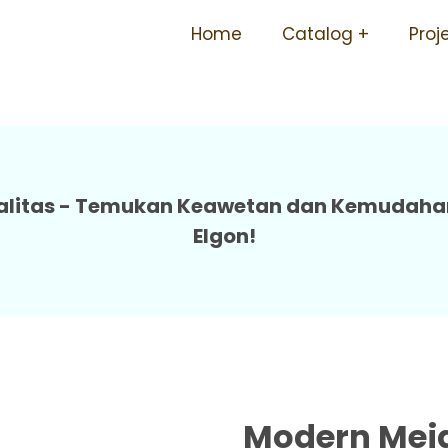
 Tidak Mudah Rusak Awet Di
Home
Catalog
Proj
Smp Sma 07 Elgon
alitas - Temukan Keawetan dan Kemudahan
Elgon!
Modern Meja