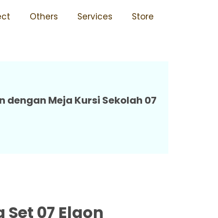
pasang Tersedia Ukuran Sd
ect
Others
Services
Store
 dengan Meja Kursi Sekolah 07
 Set 07 Elgon