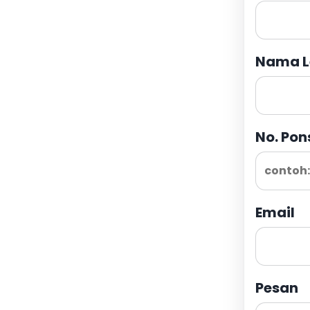
Nama L
No. Pon
Email
Pesan