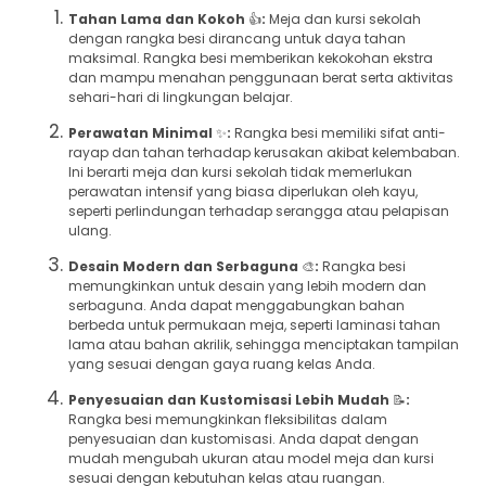
Tahan Lama dan Kokoh
👍
:
Meja dan kursi sekolah
dengan rangka besi dirancang untuk daya tahan
maksimal. Rangka besi memberikan kekokohan ekstra
dan mampu menahan penggunaan berat serta aktivitas
sehari-hari di lingkungan belajar.
Perawatan Minimal
✨
:
Rangka besi memiliki sifat anti-
rayap dan tahan terhadap kerusakan akibat kelembaban.
Ini berarti meja dan kursi sekolah tidak memerlukan
perawatan intensif yang biasa diperlukan oleh kayu,
seperti perlindungan terhadap serangga atau pelapisan
ulang.
Desain Modern dan Serbaguna
🎨
:
Rangka besi
memungkinkan untuk desain yang lebih modern dan
serbaguna. Anda dapat menggabungkan bahan
berbeda untuk permukaan meja, seperti laminasi tahan
lama atau bahan akrilik, sehingga menciptakan tampilan
yang sesuai dengan gaya ruang kelas Anda.
Penyesuaian dan Kustomisasi Lebih Mudah
📝
:
Rangka besi memungkinkan fleksibilitas dalam
penyesuaian dan kustomisasi. Anda dapat dengan
mudah mengubah ukuran atau model meja dan kursi
sesuai dengan kebutuhan kelas atau ruangan.