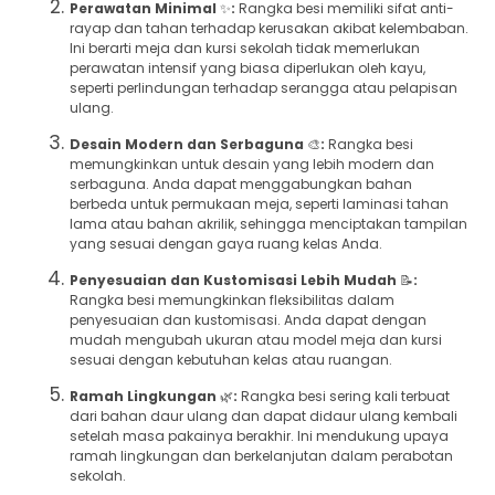
Perawatan Minimal
✨
:
Rangka besi memiliki sifat anti-
rayap dan tahan terhadap kerusakan akibat kelembaban.
Ini berarti meja dan kursi sekolah tidak memerlukan
perawatan intensif yang biasa diperlukan oleh kayu,
seperti perlindungan terhadap serangga atau pelapisan
ulang.
Desain Modern dan Serbaguna
🎨
:
Rangka besi
memungkinkan untuk desain yang lebih modern dan
serbaguna. Anda dapat menggabungkan bahan
berbeda untuk permukaan meja, seperti laminasi tahan
lama atau bahan akrilik, sehingga menciptakan tampilan
yang sesuai dengan gaya ruang kelas Anda.
Penyesuaian dan Kustomisasi Lebih Mudah
📝
:
Rangka besi memungkinkan fleksibilitas dalam
penyesuaian dan kustomisasi. Anda dapat dengan
mudah mengubah ukuran atau model meja dan kursi
sesuai dengan kebutuhan kelas atau ruangan.
Ramah Lingkungan
🌿
:
Rangka besi sering kali terbuat
dari bahan daur ulang dan dapat didaur ulang kembali
setelah masa pakainya berakhir. Ini mendukung upaya
ramah lingkungan dan berkelanjutan dalam perabotan
sekolah.