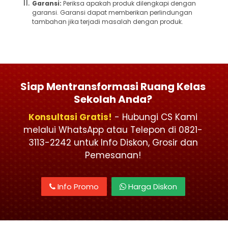
Garansi:
Periksa apakah produk dilengkapi dengan
garansi. Garansi dapat memberikan perlindungan
tambahan jika terjadi masalah dengan produk.
Siap Mentransformasi Ruang Kelas
Sekolah Anda?
Konsultasi Gratis!
- Hubungi CS Kami
melalui WhatsApp atau Telepon di 0821-
3113-2242 untuk Info Diskon, Grosir dan
Pemesanan!
Info Promo
Harga Diskon