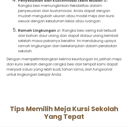
Penyesuaian dan Kustomisasi Lebih Mudah
📝
:
Rangka besi memungkinkan fleksibilitas dalam
penyesuaian dan kustomisasi. Anda dapat dengan
mudah mengubah ukuran atau model meja dan kursi
sesuai dengan kebutuhan kelas atau ruangan.
Ramah Lingkungan
🌿
:
Rangka besi sering kali terbuat
dari bahan daur ulang dan dapat didaur ulang kembali
setelah masa pakainya berakhir. Ini mendukung upaya
ramah lingkungan dan berkelanjutan dalam perabotan
sekolah.
Dengan mempertimbangkan kelima keuntungan ini, pilihan meja
dan kursi sekolah dengan rangka besi dari tempat kami dapat
menjadi solusi yang lebih kuat, tahan lama, dan fungsional
untuk lingkungan belajar Anda.
Tips Memilih Meja Kursi Sekolah
Yang Tepat