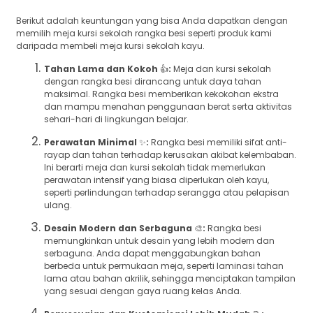
Berikut adalah keuntungan yang bisa Anda dapatkan dengan
memilih meja kursi sekolah rangka besi seperti produk kami
daripada membeli meja kursi sekolah kayu.
Tahan Lama dan Kokoh
👍
:
Meja dan kursi sekolah
dengan rangka besi dirancang untuk daya tahan
maksimal. Rangka besi memberikan kekokohan ekstra
dan mampu menahan penggunaan berat serta aktivitas
sehari-hari di lingkungan belajar.
Perawatan Minimal
✨
:
Rangka besi memiliki sifat anti-
rayap dan tahan terhadap kerusakan akibat kelembaban.
Ini berarti meja dan kursi sekolah tidak memerlukan
perawatan intensif yang biasa diperlukan oleh kayu,
seperti perlindungan terhadap serangga atau pelapisan
ulang.
Desain Modern dan Serbaguna
🎨
:
Rangka besi
memungkinkan untuk desain yang lebih modern dan
serbaguna. Anda dapat menggabungkan bahan
berbeda untuk permukaan meja, seperti laminasi tahan
lama atau bahan akrilik, sehingga menciptakan tampilan
yang sesuai dengan gaya ruang kelas Anda.