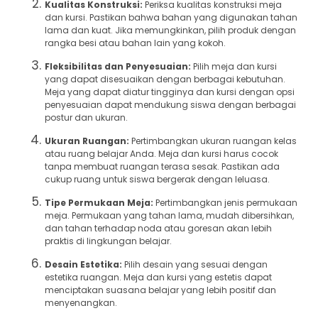
Kualitas Konstruksi:
Periksa kualitas konstruksi meja
dan kursi. Pastikan bahwa bahan yang digunakan tahan
lama dan kuat. Jika memungkinkan, pilih produk dengan
rangka besi atau bahan lain yang kokoh.
Fleksibilitas dan Penyesuaian:
Pilih meja dan kursi
yang dapat disesuaikan dengan berbagai kebutuhan.
Meja yang dapat diatur tingginya dan kursi dengan opsi
penyesuaian dapat mendukung siswa dengan berbagai
postur dan ukuran.
Ukuran Ruangan:
Pertimbangkan ukuran ruangan kelas
atau ruang belajar Anda. Meja dan kursi harus cocok
tanpa membuat ruangan terasa sesak. Pastikan ada
cukup ruang untuk siswa bergerak dengan leluasa.
Tipe Permukaan Meja:
Pertimbangkan jenis permukaan
meja. Permukaan yang tahan lama, mudah dibersihkan,
dan tahan terhadap noda atau goresan akan lebih
praktis di lingkungan belajar.
Desain Estetika:
Pilih desain yang sesuai dengan
estetika ruangan. Meja dan kursi yang estetis dapat
menciptakan suasana belajar yang lebih positif dan
menyenangkan.