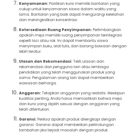
Kenyamanan:
Pastikan kursi memiliki bantalan yang
cukup untuk kenyamanan siswa dalam waktu yang
lama. Bantalan yang baik dapat mengurangi kelelahan
dan meningkatkan konsentrasi.
Ketersediaan Ruang Penyimpanan:
Pertimbangkan
apakah meja memiliki ruang penyimpanan terintegrasi
seperti laci atau rak. Ini dapat membantu siswa
menyimpan buku, alat tulis, dan barang bawaan dengan
lebih teratur.
Ulasan dan Rekomendasi:
Teliti ulasan dan
rekomendasi dari pengguna lain atau lembaga
pendidikan yang telah menggunakan produk yang
sama. Pengalaman orang lain dapat memberikan
wawasan berharga.
Anggaran:
Tetapkan anggaran yang realistis. Meskipun
kualitas penting, Anda harus memastikan bahwa meja
dan kursi yang dipilih sesuai dengan anggaran yang
telah ditentukan.
Garansi:
Periksa apakah produk dilengkapi dengan
garansi. Garansi dapat memberikan perlindungan
tambahan jika terjadi masalah dengan produk.