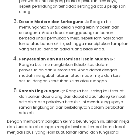
perawatan intensif yang biasa diperlukan oleh kayu,
seperti perlindungan terhadap serangga atau pelapisan
ulang.
Desain Modern dan Serbaguna
🎨
:
Rangka besi
memungkinkan untuk desain yang lebih modern dan
serbaguna. Anda dapat menggabungkan bahan
berbeda untuk permukaan meja, seperti laminasi tahan
lama atau bahan akrilik, sehingga menciptakan tampilan
yang sesuai dengan gaya ruang kelas Anda.
Penyesuaian dan Kustomisasi Lebih Mudah
📝
:
Rangka besi memungkinkan fleksibilitas dalam
penyesuaian dan kustomisasi. Anda dapat dengan
mudah mengubah ukuran atau model meja dan kursi
sesuai dengan kebutuhan kelas atau ruangan.
Ramah Lingkungan
🌿
:
Rangka besi sering kali terbuat
dari bahan daur ulang dan dapat didaur ulang kembali
setelah masa pakainya berakhir. Ini mendukung upaya
ramah lingkungan dan berkelanjutan dalam perabotan
sekolah.
Dengan mempertimbangkan kelima keuntungan ini, pilihan meja
dan kursi sekolah dengan rangka besi dari tempat kami dapat
menjadi solusi yang lebih kuat, tahan lama, dan fungsional