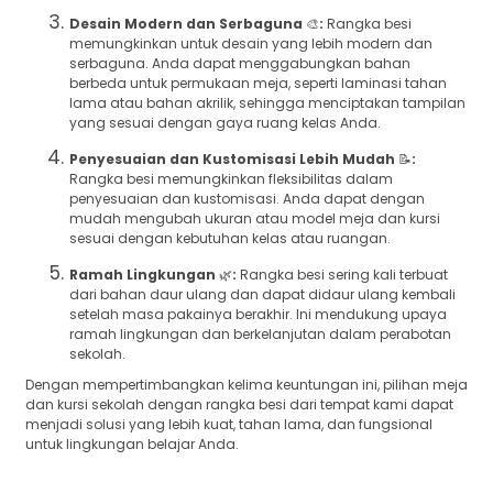
Desain Modern dan Serbaguna
🎨
:
Rangka besi
memungkinkan untuk desain yang lebih modern dan
serbaguna. Anda dapat menggabungkan bahan
berbeda untuk permukaan meja, seperti laminasi tahan
lama atau bahan akrilik, sehingga menciptakan tampilan
yang sesuai dengan gaya ruang kelas Anda.
Penyesuaian dan Kustomisasi Lebih Mudah
📝
:
Rangka besi memungkinkan fleksibilitas dalam
penyesuaian dan kustomisasi. Anda dapat dengan
mudah mengubah ukuran atau model meja dan kursi
sesuai dengan kebutuhan kelas atau ruangan.
Ramah Lingkungan
🌿
:
Rangka besi sering kali terbuat
dari bahan daur ulang dan dapat didaur ulang kembali
setelah masa pakainya berakhir. Ini mendukung upaya
ramah lingkungan dan berkelanjutan dalam perabotan
sekolah.
Dengan mempertimbangkan kelima keuntungan ini, pilihan meja
dan kursi sekolah dengan rangka besi dari tempat kami dapat
menjadi solusi yang lebih kuat, tahan lama, dan fungsional
untuk lingkungan belajar Anda.