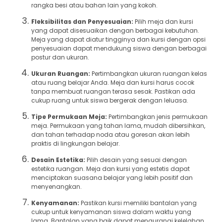
rangka besi atau bahan lain yang kokoh.
Fleksibilitas dan Penyesuaian:
Pilih meja dan kursi
yang dapat disesuaikan dengan berbagai kebutuhan.
Meja yang dapat diatur tingginya dan kursi dengan opsi
penyesuaian dapat mendukung siswa dengan berbagai
postur dan ukuran.
Ukuran Ruangan:
Pertimbangkan ukuran ruangan kelas
atau ruang belajar Anda. Meja dan kursi harus cocok
tanpa membuat ruangan terasa sesak. Pastikan ada
cukup ruang untuk siswa bergerak dengan leluasa.
Tipe Permukaan Meja:
Pertimbangkan jenis permukaan
meja. Permukaan yang tahan lama, mudah dibersihkan,
dan tahan terhadap noda atau goresan akan lebih
praktis di lingkungan belajar.
Desain Estetika:
Pilih desain yang sesuai dengan
estetika ruangan. Meja dan kursi yang estetis dapat
menciptakan suasana belajar yang lebih positif dan
menyenangkan.
Kenyamanan:
Pastikan kursi memiliki bantalan yang
cukup untuk kenyamanan siswa dalam waktu yang
lama. Bantalan yang baik dapat mengurangi kelelahan