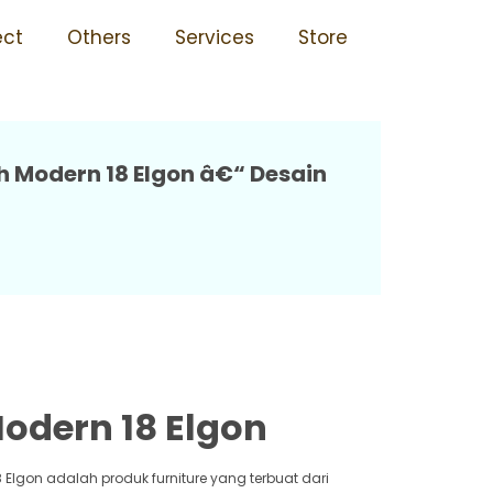
 18 Elgon
ect
Others
Services
Store
h Modern 18 Elgon â€“ Desain
Modern 18 Elgon
 Elgon adalah produk furniture yang terbuat dari