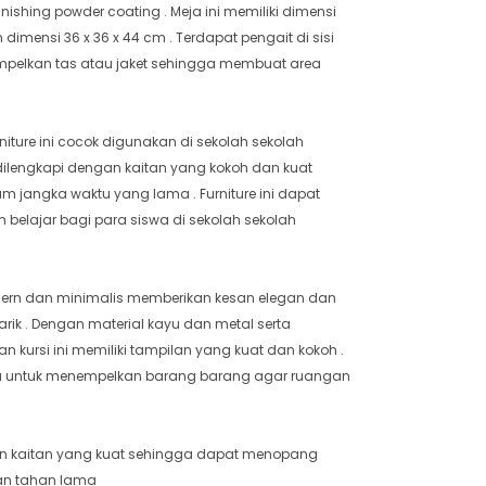
ishing powder coating . Meja ini memiliki dimensi
dimensi 36 x 36 x 44 cm . Terdapat pengait di sisi
pelkan tas atau jaket sehingga membuat area
iture ini cocok digunakan di sekolah sekolah
a dilengkapi dengan kaitan yang kokoh dan kuat
 jangka waktu yang lama . Furniture ini dapat
elajar bagi para siswa di sekolah sekolah
dern dan minimalis memberikan kesan elegan dan
rik . Dengan material kayu dan metal serta
an kursi ini memiliki tampilan yang kuat dan kokoh .
una untuk menempelkan barang barang agar ruangan
ngan kaitan yang kuat sehingga dapat menopang
dan tahan lama