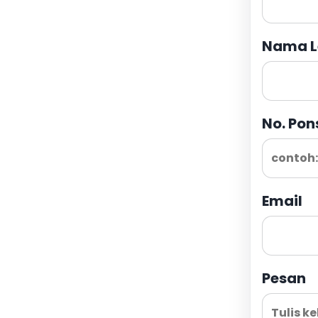
Nama L
No. Pon
Email
Pesan