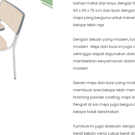
bahan metal dan kayu dengan fin
60 x 40 x 75 cm dan kursi dengan 
meja yang berguna untuk menem
belajar lebih rapi .
Dengan desain yang modern, furn
modern . Meja dan kursi ini jug
sehingga dapat digunakan dalam
memberikan kenyamanan dalam b
modern .
Desain meja dan kursi yang mo
membuat area belajar lebih mena
finishing powder coating, meja d
Pengait di sisi meja juga berg
belajar tidak berantakan .
Furniture ini juga didesain de
berat beban yang cukup berat 