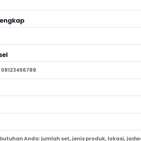
engkap
sel