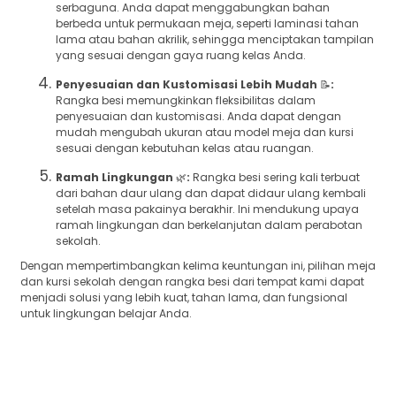
serbaguna. Anda dapat menggabungkan bahan
berbeda untuk permukaan meja, seperti laminasi tahan
lama atau bahan akrilik, sehingga menciptakan tampilan
yang sesuai dengan gaya ruang kelas Anda.
Penyesuaian dan Kustomisasi Lebih Mudah
📝
:
Rangka besi memungkinkan fleksibilitas dalam
penyesuaian dan kustomisasi. Anda dapat dengan
mudah mengubah ukuran atau model meja dan kursi
sesuai dengan kebutuhan kelas atau ruangan.
Ramah Lingkungan
🌿
:
Rangka besi sering kali terbuat
dari bahan daur ulang dan dapat didaur ulang kembali
setelah masa pakainya berakhir. Ini mendukung upaya
ramah lingkungan dan berkelanjutan dalam perabotan
sekolah.
Dengan mempertimbangkan kelima keuntungan ini, pilihan meja
dan kursi sekolah dengan rangka besi dari tempat kami dapat
menjadi solusi yang lebih kuat, tahan lama, dan fungsional
untuk lingkungan belajar Anda.