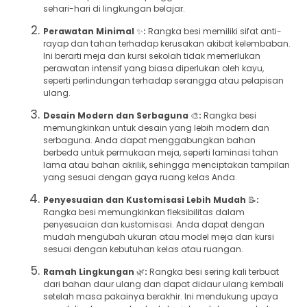
sehari-hari di lingkungan belajar.
Perawatan Minimal
✨
:
Rangka besi memiliki sifat anti-
rayap dan tahan terhadap kerusakan akibat kelembaban.
Ini berarti meja dan kursi sekolah tidak memerlukan
perawatan intensif yang biasa diperlukan oleh kayu,
seperti perlindungan terhadap serangga atau pelapisan
ulang.
Desain Modern dan Serbaguna
🎨
:
Rangka besi
memungkinkan untuk desain yang lebih modern dan
serbaguna. Anda dapat menggabungkan bahan
berbeda untuk permukaan meja, seperti laminasi tahan
lama atau bahan akrilik, sehingga menciptakan tampilan
yang sesuai dengan gaya ruang kelas Anda.
Penyesuaian dan Kustomisasi Lebih Mudah
📝
:
Rangka besi memungkinkan fleksibilitas dalam
penyesuaian dan kustomisasi. Anda dapat dengan
mudah mengubah ukuran atau model meja dan kursi
sesuai dengan kebutuhan kelas atau ruangan.
Ramah Lingkungan
🌿
:
Rangka besi sering kali terbuat
dari bahan daur ulang dan dapat didaur ulang kembali
setelah masa pakainya berakhir. Ini mendukung upaya