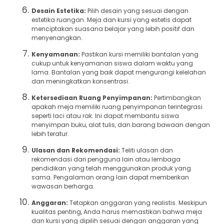
Desain Estetika:
Pilih desain yang sesuai dengan
estetika ruangan. Meja dan kursi yang estetis dapat
menciptakan suasana belajar yang lebih positif dan
menyenangkan.
Kenyamanan:
Pastikan kursi memiliki bantalan yang
cukup untuk kenyamanan siswa dalam waktu yang
lama. Bantalan yang baik dapat mengurangi kelelahan
dan meningkatkan konsentrasi.
Ketersediaan Ruang Penyimpanan:
Pertimbangkan
apakah meja memiliki ruang penyimpanan terintegrasi
seperti laci atau rak. Ini dapat membantu siswa
menyimpan buku, alat tulis, dan barang bawaan dengan
lebih teratur.
Ulasan dan Rekomendasi:
Teliti ulasan dan
rekomendasi dari pengguna lain atau lembaga
pendidikan yang telah menggunakan produk yang
sama. Pengalaman orang lain dapat memberikan
wawasan berharga.
Anggaran:
Tetapkan anggaran yang realistis. Meskipun
kualitas penting, Anda harus memastikan bahwa meja
dan kursi yang dipilih sesuai dengan anggaran yang