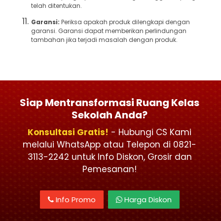
telah ditentukan.
Garansi:
Periksa apakah produk dilengkapi dengan
garansi. Garansi dapat memberikan perlindungan
tambahan jika terjadi masalah dengan produk.
Siap Mentransformasi Ruang Kelas
Sekolah Anda?
Konsultasi Gratis!
- Hubungi CS Kami
melalui WhatsApp atau Telepon di 0821-
3113-2242 untuk Info Diskon, Grosir dan
Pemesanan!
Info Promo
Harga Diskon