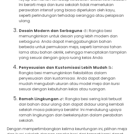
Ini berarti meja dan kursi sekolah tidak memerlukan
perawatan intensif yang biasa diperlukan oleh kayu,
seperti perlindungan terhadap serangga atau pelapisan
ulang.
Desain Modern dan Serbaguna
🎨
:
Rangka besi
memungkinkan untuk desain yang lebih modern dan
serbaguna. Anda dapat menggabungkan bahan
berbeda untuk permukaan meja, seperti laminasi tahan
lama atau bahan akrilik, sehingga menciptakan tampilan
yang sesuai dengan gaya ruang kelas Anda.
Penyesuaian dan Kustomisasi Lebih Mudah
📝
:
Rangka besi memungkinkan fleksibilitas dalam
penyesuaian dan kustomisasi. Anda dapat dengan
mudah mengubah ukuran atau model meja dan kursi
sesuai dengan kebutuhan kelas atau ruangan.
Ramah Lingkungan
🌿
:
Rangka besi sering kali terbuat
dari bahan daur ulang dan dapat didaur ulang kembali
setelah masa pakainya berakhir. Ini mendukung upaya
ramah lingkungan dan berkelanjutan dalam perabotan
sekolah.
Dengan mempertimbangkan kelima keuntungan ini, pilihan meja