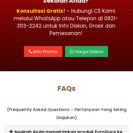
Sekolah Anda?
Konsultasi Gratis!
- Hubungi CS Kami
melalui WhatsApp atau Telepon di 0821-
3113-2242 untuk Info Diskon, Grosir dan
Pemesanan!
Info Promo
Harga Diskon
FAQs
(Frequently Asked Questions – Pertanyaan Yang Sering
Diajukan)
Apakah Anda mengirimkan produk furniture ke