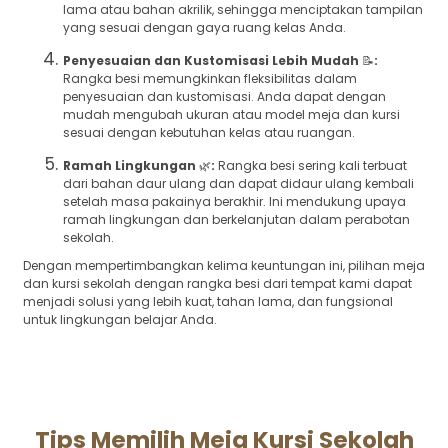
lama atau bahan akrilik, sehingga menciptakan tampilan
yang sesuai dengan gaya ruang kelas Anda.
Penyesuaian dan Kustomisasi Lebih Mudah
📝
:
Rangka besi memungkinkan fleksibilitas dalam
penyesuaian dan kustomisasi. Anda dapat dengan
mudah mengubah ukuran atau model meja dan kursi
sesuai dengan kebutuhan kelas atau ruangan.
Ramah Lingkungan
🌿
:
Rangka besi sering kali terbuat
dari bahan daur ulang dan dapat didaur ulang kembali
setelah masa pakainya berakhir. Ini mendukung upaya
ramah lingkungan dan berkelanjutan dalam perabotan
sekolah.
Dengan mempertimbangkan kelima keuntungan ini, pilihan meja
dan kursi sekolah dengan rangka besi dari tempat kami dapat
menjadi solusi yang lebih kuat, tahan lama, dan fungsional
untuk lingkungan belajar Anda.
Tips Memilih Meja Kursi Sekolah