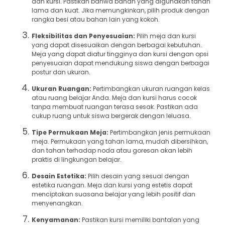
dan kursi. Pastikan bahwa bahan yang digunakan tahan
lama dan kuat. Jika memungkinkan, pilih produk dengan
rangka besi atau bahan lain yang kokoh.
Fleksibilitas dan Penyesuaian:
Pilih meja dan kursi
yang dapat disesuaikan dengan berbagai kebutuhan.
Meja yang dapat diatur tingginya dan kursi dengan opsi
penyesuaian dapat mendukung siswa dengan berbagai
postur dan ukuran.
Ukuran Ruangan:
Pertimbangkan ukuran ruangan kelas
atau ruang belajar Anda. Meja dan kursi harus cocok
tanpa membuat ruangan terasa sesak. Pastikan ada
cukup ruang untuk siswa bergerak dengan leluasa.
Tipe Permukaan Meja:
Pertimbangkan jenis permukaan
meja. Permukaan yang tahan lama, mudah dibersihkan,
dan tahan terhadap noda atau goresan akan lebih
praktis di lingkungan belajar.
Desain Estetika:
Pilih desain yang sesuai dengan
estetika ruangan. Meja dan kursi yang estetis dapat
menciptakan suasana belajar yang lebih positif dan
menyenangkan.
Kenyamanan:
Pastikan kursi memiliki bantalan yang