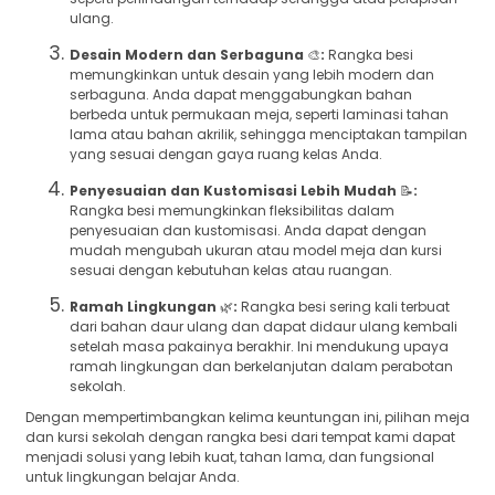
ulang.
Desain Modern dan Serbaguna
🎨
:
Rangka besi
memungkinkan untuk desain yang lebih modern dan
serbaguna. Anda dapat menggabungkan bahan
berbeda untuk permukaan meja, seperti laminasi tahan
lama atau bahan akrilik, sehingga menciptakan tampilan
yang sesuai dengan gaya ruang kelas Anda.
Penyesuaian dan Kustomisasi Lebih Mudah
📝
:
Rangka besi memungkinkan fleksibilitas dalam
penyesuaian dan kustomisasi. Anda dapat dengan
mudah mengubah ukuran atau model meja dan kursi
sesuai dengan kebutuhan kelas atau ruangan.
Ramah Lingkungan
🌿
:
Rangka besi sering kali terbuat
dari bahan daur ulang dan dapat didaur ulang kembali
setelah masa pakainya berakhir. Ini mendukung upaya
ramah lingkungan dan berkelanjutan dalam perabotan
sekolah.
Dengan mempertimbangkan kelima keuntungan ini, pilihan meja
dan kursi sekolah dengan rangka besi dari tempat kami dapat
menjadi solusi yang lebih kuat, tahan lama, dan fungsional
untuk lingkungan belajar Anda.