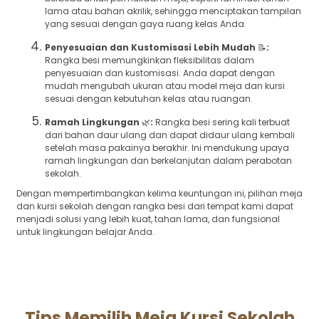
lama atau bahan akrilik, sehingga menciptakan tampilan
yang sesuai dengan gaya ruang kelas Anda.
Penyesuaian dan Kustomisasi Lebih Mudah
📝
:
Rangka besi memungkinkan fleksibilitas dalam
penyesuaian dan kustomisasi. Anda dapat dengan
mudah mengubah ukuran atau model meja dan kursi
sesuai dengan kebutuhan kelas atau ruangan.
Ramah Lingkungan
🌿
:
Rangka besi sering kali terbuat
dari bahan daur ulang dan dapat didaur ulang kembali
setelah masa pakainya berakhir. Ini mendukung upaya
ramah lingkungan dan berkelanjutan dalam perabotan
sekolah.
Dengan mempertimbangkan kelima keuntungan ini, pilihan meja
dan kursi sekolah dengan rangka besi dari tempat kami dapat
menjadi solusi yang lebih kuat, tahan lama, dan fungsional
untuk lingkungan belajar Anda.
Tips Memilih Meja Kursi Sekolah