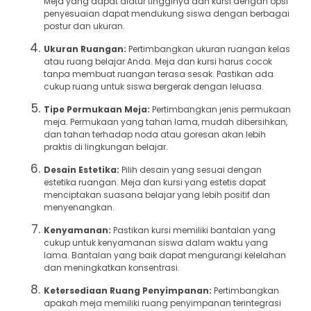
Meja yang dapat diatur tingginya dan kursi dengan opsi
penyesuaian dapat mendukung siswa dengan berbagai
postur dan ukuran.
Ukuran Ruangan:
Pertimbangkan ukuran ruangan kelas
atau ruang belajar Anda. Meja dan kursi harus cocok
tanpa membuat ruangan terasa sesak. Pastikan ada
cukup ruang untuk siswa bergerak dengan leluasa.
Tipe Permukaan Meja:
Pertimbangkan jenis permukaan
meja. Permukaan yang tahan lama, mudah dibersihkan,
dan tahan terhadap noda atau goresan akan lebih
praktis di lingkungan belajar.
Desain Estetika:
Pilih desain yang sesuai dengan
estetika ruangan. Meja dan kursi yang estetis dapat
menciptakan suasana belajar yang lebih positif dan
menyenangkan.
Kenyamanan:
Pastikan kursi memiliki bantalan yang
cukup untuk kenyamanan siswa dalam waktu yang
lama. Bantalan yang baik dapat mengurangi kelelahan
dan meningkatkan konsentrasi.
Ketersediaan Ruang Penyimpanan:
Pertimbangkan
apakah meja memiliki ruang penyimpanan terintegrasi