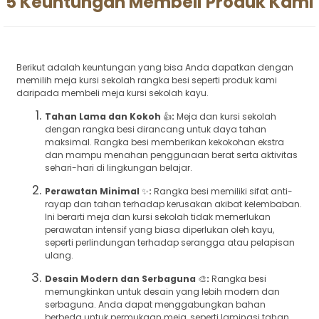
5 Keuntungan Membeli Produk Kami
Berikut adalah keuntungan yang bisa Anda dapatkan dengan
memilih meja kursi sekolah rangka besi seperti produk kami
daripada membeli meja kursi sekolah kayu.
Tahan Lama dan Kokoh
👍
:
Meja dan kursi sekolah
dengan rangka besi dirancang untuk daya tahan
maksimal. Rangka besi memberikan kekokohan ekstra
dan mampu menahan penggunaan berat serta aktivitas
sehari-hari di lingkungan belajar.
Perawatan Minimal
✨
:
Rangka besi memiliki sifat anti-
rayap dan tahan terhadap kerusakan akibat kelembaban.
Ini berarti meja dan kursi sekolah tidak memerlukan
perawatan intensif yang biasa diperlukan oleh kayu,
seperti perlindungan terhadap serangga atau pelapisan
ulang.
Desain Modern dan Serbaguna
🎨
:
Rangka besi
memungkinkan untuk desain yang lebih modern dan
serbaguna. Anda dapat menggabungkan bahan
berbeda untuk permukaan meja, seperti laminasi tahan