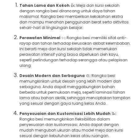
Tahan Lama dan Kokoh
👍
:
Meja dan kursi sekolah
dengan rangka besi dirancang untuk daya tahan
maksimal. Rangka besi memberikan kekokohan ekstra
dan mampu menahan penggunaan berat serta aktivitas
sehari-hari di lingkungan belajar.
Perawatan Minimal
✨
:
Rangka besi memiliki sifat anti-
rayap dan tahan terhadap kerusakan akibat kelembaban.
Ini berarti meja dan kursi sekolah tidak memerlukan
perawatan intensif yang biasa diperlukan oleh kayu,
seperti perlindungan terhadap serangga atau pelapisan
ulang.
Desain Modern dan Serbaguna
🎨
:
Rangka besi
memungkinkan untuk desain yang lebih modern dan
serbaguna. Anda dapat menggabungkan bahan
berbeda untuk permukaan meja, seperti laminasi tahan
lama atau bahan akrilik, sehingga menciptakan tampilan
yang sesuai dengan gaya ruang kelas Anda.
Penyesuaian dan Kustomisasi Lebih Mudah
📝
:
Rangka besi memungkinkan fleksibilitas dalam
penyesuaian dan kustomisasi. Anda dapat dengan
mudah mengubah ukuran atau model meja dan kursi
sesuai dengan kebutuhan kelas atau ruangan.