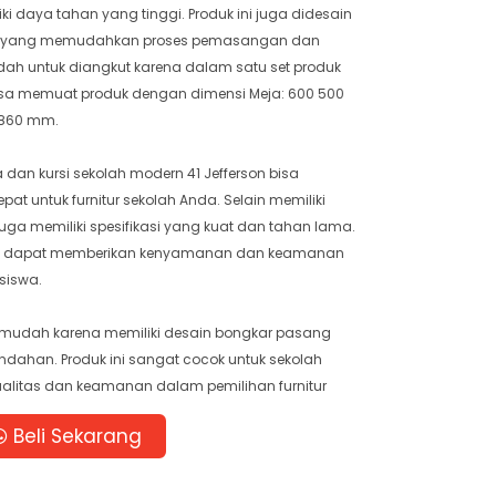
i daya tahan yang tinggi. Produk ini juga didesain
g yang memudahkan proses pemasangan dan
dah untuk diangkut karena dalam satu set produk
 bisa memuat produk dengan dimensi Meja: 600 500
/860 mm.
an kursi sekolah modern 41 Jefferson bisa
pat untuk furnitur sekolah Anda. Selain memiliki
juga memiliki spesifikasi yang kuat dan tahan lama.
 ini dapat memberikan kenyamanan dan keamanan
siswa.
 mudah karena memiliki desain bongkar pasang
ahan. Produk ini sangat cocok untuk sekolah
litas dan keamanan dalam pemilihan furnitur
Beli Sekarang