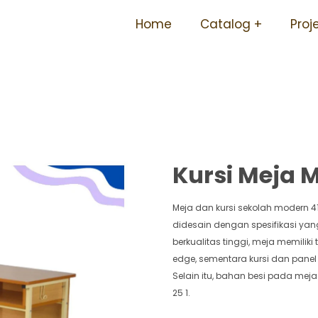
ersedia Berbagai Ukuran A
Home
Catalog
Proj
Jefferson
Kursi Meja M
Meja dan kursi sekolah modern 4
didesain dengan spesifikasi yan
berkualitas tinggi, meja memilik
edge, sementara kursi dan pane
Selain itu, bahan besi pada mej
25 1.