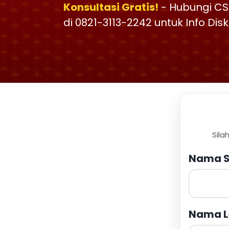
Konsultasi Gratis!
- Hubungi CS
di 0821-3113-2242 untuk Info Di
Sila
Nama S
Nama L