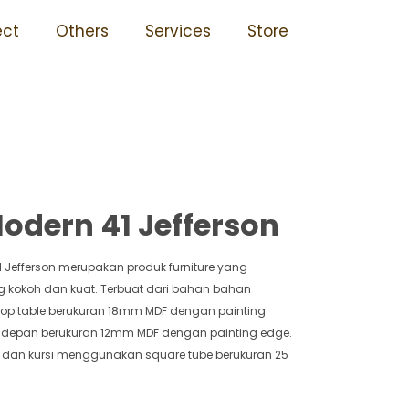
wet Mudah Dipasang 41
ect
Others
Services
Store
odern 41 Jefferson
1 Jefferson merupakan produk furniture yang
g kokoh dan kuat. Terbuat dari bahan bahan
i top table berukuran 18mm MDF dengan painting
l depan berukuran 12mm MDF dengan painting edge.
a dan kursi menggunakan square tube berukuran 25