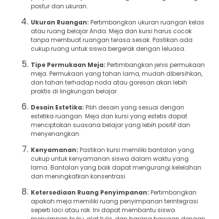
postur dan ukuran.
Ukuran Ruangan:
Pertimbangkan ukuran ruangan kelas
atau ruang belajar Anda. Meja dan kursi harus cocok
tanpa membuat ruangan terasa sesak. Pastikan ada
cukup ruang untuk siswa bergerak dengan leluasa.
Tipe Permukaan Meja:
Pertimbangkan jenis permukaan
meja. Permukaan yang tahan lama, mudah dibersihkan,
dan tahan terhadap noda atau goresan akan lebih
praktis di lingkungan belajar.
Desain Estetika:
Pilih desain yang sesuai dengan
estetika ruangan. Meja dan kursi yang estetis dapat
menciptakan suasana belajar yang lebih positif dan
menyenangkan.
Kenyamanan:
Pastikan kursi memiliki bantalan yang
cukup untuk kenyamanan siswa dalam waktu yang
lama. Bantalan yang baik dapat mengurangi kelelahan
dan meningkatkan konsentrasi.
Ketersediaan Ruang Penyimpanan:
Pertimbangkan
apakah meja memiliki ruang penyimpanan terintegrasi
seperti laci atau rak. Ini dapat membantu siswa
menyimpan buku, alat tulis, dan barang bawaan dengan