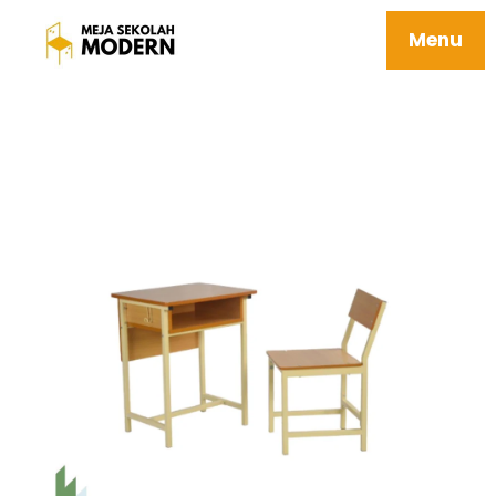
Jual Meja Belajar Anak Tersedia Berbagai
Ukuran Sd Smp Sma Berkualitas 41
Menu
Jefferson