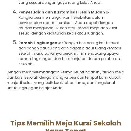
yang sesuai dengan gaya ruang kelas Anda.
Penyesuaian dan Kustomisasi Lebih Mudah
📝
:
Rangka besi memungkinkan fleksibilitas dalam
penyesuaian dan kustomisasi. Anda dapat dengan
mudah mengubah ukuran atau model meja dan kursi
sesuai dengan kebutuhan kelas atau ruangan.
Ramah Lingkungan
🌿
:
Rangka besi sering kali terbuat
dari bahan daur ulang dan dapat didaur ulang kembali
setelah masa pakainya berakhir. Ini mendukung upaya
ramah lingkungan dan berkelanjutan dalam perabotan
sekolah.
Dengan mempertimbangkan kelima keuntungan ini, pilihan meja
dan kursi sekolah dengan rangka besi dari tempat kami dapat
menjadi solusi yang lebih kuat, tahan lama, dan fungsional
untuk lingkungan belajar Anda.
Tips Memilih Meja Kursi Sekolah
Yang Tepat