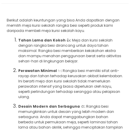
Berikut adalah keuntungan yang bisa Anda dapatkan dengan
memilih meja kursi sekolah rangka besi seperti produk kami
daripada membeli meja kursi sekolah kayu.
Tahan Lama dan Kokoh
👍
:
Meja dan kursi sekolah
dengan rangka besi dirancang untuk daya tahan
maksimal. Rangka besi memberikan kekokohan ekstra
dan mampu menahan penggunaan berat serta aktivitas
sehari-hari di lingkungan belajar.
Perawatan Minimal
✨
:
Rangka besi memiliki sifat anti-
rayap dan tahan terhadap kerusakan akibat kelembaban.
Ini berarti meja dan kursi sekolah tidak memerlukan
perawatan intensif yang biasa diperlukan oleh kayu,
seperti perlindungan terhadap serangga atau pelapisan
ulang.
Desain Modern dan Serbaguna
🎨
:
Rangka besi
memungkinkan untuk desain yang lebih modern dan
serbaguna. Anda dapat menggabungkan bahan
berbeda untuk permukaan meja, seperti laminasi tahan
lama atau bahan akrilik, sehingga menciptakan tampilan