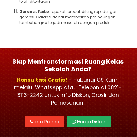
telah ditentukan.
Garansi:
Periksa apakah produk dilengkapi dengan
garansi. Garansi dapat memberikan perlindungan
tambahan jika terjadi masalah dengan produk.
Siap Mentransformasi Ruang Kelas
Sekolah Anda?
Konsultasi Gratis!
- Hubungi CS Kami
melalui WhatsApp atau Telepon di 0821-
3113-2242 untuk Info Diskon, Grosir dan
Pemesanan!
Info Promo
Harga Diskon