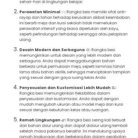
sehari-hari di lingkungan belajar.
Perawatan Minimal
✨
:
Rangka besi memiliki sifat anti-
rayap dan tahan terhadap kerusakan akibat kelembaban.
Ini berarti meja dan kursi sekolah tidak memerlukan
perawatan intensif yang biasa diperlukan oleh kayu,
seperti perlindungan terhadap serangga atau pelapisan
ulang.
Desain Modern dan Serbaguna
🎨
:
Rangka besi
memungkinkan untuk desain yang lebih modern dan
serbaguna. Anda dapat menggabungkan bahan
berbeda untuk permukaan meja, seperti laminasi tahan
lama atau bahan akrilik, sehingga menciptakan tampilan
yang sesuai dengan gaya ruang kelas Anda.
Penyesuaian dan Kustomisasi Lebih Mudah
📝
:
Rangka besi memungkinkan fleksibilitas dalam
penyesuaian dan kustomisasi. Anda dapat dengan
mudah mengubah ukuran atau model meja dan kursi
sesuai dengan kebutuhan kelas atau ruangan.
Ramah Lingkungan
🌿
:
Rangka besi sering kali terbuat
dari bahan daur ulang dan dapat didaur ulang kembali
setelah masa pakainya berakhir. Ini mendukung upaya
ramah lingkungan dan berkelanjutan dalam perabotan