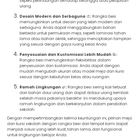
seperti perlindungan terhadap serangga atau pelapisan
ulang.
Desain Modern dan Serbaguna
🎨
:
Rangka besi
memungkinkan untuk desain yang lebih modern dan
serbaguna. Anda dapat menggabungkan bahan
berbeda untuk permukaan meja, seperti laminasi tahan
lama atau bahan akrilik, sehingga menciptakan tampilan
yang sesuai dengan gaya ruang kelas Anda.
Penyesuaian dan Kustomisasi Lebih Mudah
📝
:
Rangka besi memungkinkan fleksibilitas dalam
penyesuaian dan kustomisasi. Anda dapat dengan
mudah mengubah ukuran atau model meja dan kursi
sesuai dengan kebutuhan kelas atau ruangan.
Ramah Lingkungan
🌿
:
Rangka besi sering kali terbuat
dari bahan daur ulang dan dapat didaur ulang kembali
setelah masa pakainya berakhir. Ini mendukung upaya
ramah lingkungan dan berkelanjutan dalam perabotan
sekolah.
Dengan mempertimbangkan kelima keuntungan ini, pilihan meja
dan kursi sekolah dengan rangka besi dari tempat kami dapat
menjadi solusi yang lebih kuat, tahan lama, dan fungsional
untuk lingkungan belajar Anda.