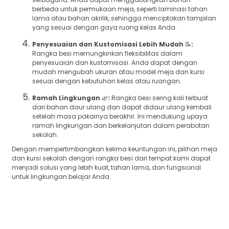
berbeda untuk permukaan meja, seperti laminasi tahan
lama atau bahan akrilik, sehingga menciptakan tampilan
yang sesuai dengan gaya ruang kelas Anda.
Penyesuaian dan Kustomisasi Lebih Mudah
📝
:
Rangka besi memungkinkan fleksibilitas dalam
penyesuaian dan kustomisasi. Anda dapat dengan
mudah mengubah ukuran atau model meja dan kursi
sesuai dengan kebutuhan kelas atau ruangan.
Ramah Lingkungan
🌿
:
Rangka besi sering kali terbuat
dari bahan daur ulang dan dapat didaur ulang kembali
setelah masa pakainya berakhir. Ini mendukung upaya
ramah lingkungan dan berkelanjutan dalam perabotan
sekolah.
Dengan mempertimbangkan kelima keuntungan ini, pilihan meja
dan kursi sekolah dengan rangka besi dari tempat kami dapat
menjadi solusi yang lebih kuat, tahan lama, dan fungsional
untuk lingkungan belajar Anda.