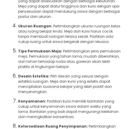
yang dapat disesuaikan dengan berbagai kebutuhan.
Meja yang dapat diatur tingginya dan kursi dengan opsi
penyesuaian dapat mendukung siswa dengan berbagai
postur dan ukuran.
Ukuran Ruangan:
Pertimbangkan ukuran ruangan kelas
atau ruang belajar Anda. Meja dan kursi harus cocok
tanpa membuat ruangan terasa sesak. Pastikan ada
cukup ruang untuk siswa bergerak dengan leluasa.
Tipe Permukaan Meja:
Pertimbangkan jenis permukaan
meja. Permukaan yang tahan lama, mudah dibersihkan,
dan tahan terhadap noda atau goresan akan lebih
praktis di lingkungan belajar.
Desain Estetika:
Pilih desain yang sesuai dengan
estetika ruangan. Meja dan kursi yang estetis dapat
menciptakan suasana belajar yang lebih positif dan
menyenangkan.
Kenyamanan:
Pastikan kursi memiliki bantalan yang
cukup untuk kenyamanan siswa dalam waktu yang
lama. Bantalan yang baik dapat mengurangi kelelahan
dan meningkatkan konsentrasi.
Ketersediaan Ruang Penyimpanan:
Pertimbangkan