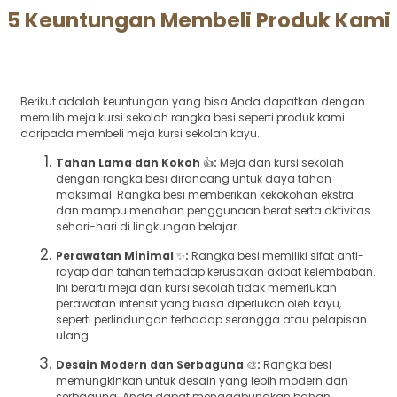
5 Keuntungan Membeli Produk Kami
Berikut adalah keuntungan yang bisa Anda dapatkan dengan
memilih meja kursi sekolah rangka besi seperti produk kami
daripada membeli meja kursi sekolah kayu.
Tahan Lama dan Kokoh
👍
:
Meja dan kursi sekolah
dengan rangka besi dirancang untuk daya tahan
maksimal. Rangka besi memberikan kekokohan ekstra
dan mampu menahan penggunaan berat serta aktivitas
sehari-hari di lingkungan belajar.
Perawatan Minimal
✨
:
Rangka besi memiliki sifat anti-
rayap dan tahan terhadap kerusakan akibat kelembaban.
Ini berarti meja dan kursi sekolah tidak memerlukan
perawatan intensif yang biasa diperlukan oleh kayu,
seperti perlindungan terhadap serangga atau pelapisan
ulang.
Desain Modern dan Serbaguna
🎨
:
Rangka besi
memungkinkan untuk desain yang lebih modern dan
serbaguna. Anda dapat menggabungkan bahan