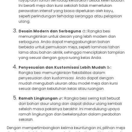
rayap dan tahan terhadap kerusakan akibat kelembaban.
Ini berarti meja dan kursi sekolah tidak memerlukan
perawatan intensif yang biasa diperlukan oleh kayu,
seperti perlindungan terhadap serangga atau pelapisan
ulang.
Desain Modern dan Serbaguna
🎨
:
Rangka besi
memungkinkan untuk desain yang lebih modern dan
serbaguna. Anda dapat menggabungkan bahan
berbeda untuk permukaan meja, seperti laminasi tahan
lama atau bahan akrilik, sehingga menciptakan tampilan
yang sesuai dengan gaya ruang kelas Anda.
Penyesuaian dan Kustomisasi Lebih Mudah
📝
:
Rangka besi memungkinkan fleksibilitas dalam
penyesuaian dan kustomisasi. Anda dapat dengan
mudah mengubah ukuran atau model meja dan kursi
sesuai dengan kebutuhan kelas atau ruangan.
Ramah Lingkungan
🌿
:
Rangka besi sering kali terbuat
dari bahan daur ulang dan dapat didaur ulang kembali
setelah masa pakainya berakhir. Ini mendukung upaya
ramah lingkungan dan berkelanjutan dalam perabotan
sekolah.
Dengan mempertimbangkan kelima keuntungan ini, pilihan meja