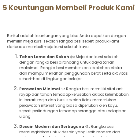
5 Keuntungan Membeli Produk Kami
Berikut adalah keuntungan yang bisa Anda dapatkan dengan
memilih meja kursi sekolah rangka besi seperti produk kami
daripada membeli meja kursi sekolah kayu.
Tahan Lama dan Kokoh
👍
:
Meja dan kursi sekolah
dengan rangka besi dirancang untuk daya tahan
maksimal. Rangka besi memberikan kekokohan ekstra
dan mampu menahan penggunaan berat serta aktivitas
sehari-hari di lingkungan belajar.
Perawatan Minimal
✨
:
Rangka besi memiliki sifat anti-
rayap dan tahan terhadap kerusakan akibat kelembaban.
Ini berarti meja dan kursi sekolah tidak memerlukan
perawatan intensif yang biasa diperlukan oleh kayu,
seperti perlindungan terhadap serangga atau pelapisan
ulang.
Desain Modern dan Serbaguna
🎨
:
Rangka besi
memungkinkan untuk desain yang lebih modern dan