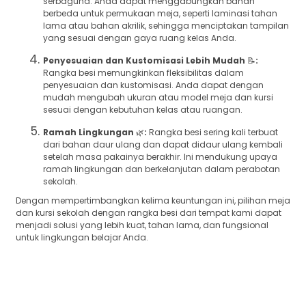
serbaguna. Anda dapat menggabungkan bahan
berbeda untuk permukaan meja, seperti laminasi tahan
lama atau bahan akrilik, sehingga menciptakan tampilan
yang sesuai dengan gaya ruang kelas Anda.
Penyesuaian dan Kustomisasi Lebih Mudah
📝
:
Rangka besi memungkinkan fleksibilitas dalam
penyesuaian dan kustomisasi. Anda dapat dengan
mudah mengubah ukuran atau model meja dan kursi
sesuai dengan kebutuhan kelas atau ruangan.
Ramah Lingkungan
🌿
:
Rangka besi sering kali terbuat
dari bahan daur ulang dan dapat didaur ulang kembali
setelah masa pakainya berakhir. Ini mendukung upaya
ramah lingkungan dan berkelanjutan dalam perabotan
sekolah.
Dengan mempertimbangkan kelima keuntungan ini, pilihan meja
dan kursi sekolah dengan rangka besi dari tempat kami dapat
menjadi solusi yang lebih kuat, tahan lama, dan fungsional
untuk lingkungan belajar Anda.