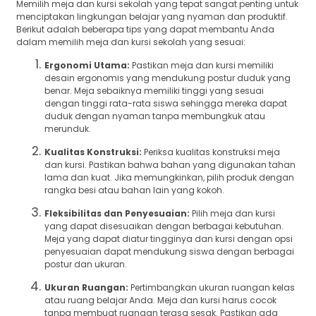
Memilih meja dan kursi sekolah yang tepat sangat penting untuk
menciptakan lingkungan belajar yang nyaman dan produktif.
Berikut adalah beberapa tips yang dapat membantu Anda
dalam memilih meja dan kursi sekolah yang sesuai:
Ergonomi Utama:
Pastikan meja dan kursi memiliki
desain ergonomis yang mendukung postur duduk yang
benar. Meja sebaiknya memiliki tinggi yang sesuai
dengan tinggi rata-rata siswa sehingga mereka dapat
duduk dengan nyaman tanpa membungkuk atau
merunduk.
Kualitas Konstruksi:
Periksa kualitas konstruksi meja
dan kursi. Pastikan bahwa bahan yang digunakan tahan
lama dan kuat. Jika memungkinkan, pilih produk dengan
rangka besi atau bahan lain yang kokoh.
Fleksibilitas dan Penyesuaian:
Pilih meja dan kursi
yang dapat disesuaikan dengan berbagai kebutuhan.
Meja yang dapat diatur tingginya dan kursi dengan opsi
penyesuaian dapat mendukung siswa dengan berbagai
postur dan ukuran.
Ukuran Ruangan:
Pertimbangkan ukuran ruangan kelas
atau ruang belajar Anda. Meja dan kursi harus cocok
tanpa membuat ruangan terasa sesak. Pastikan ada