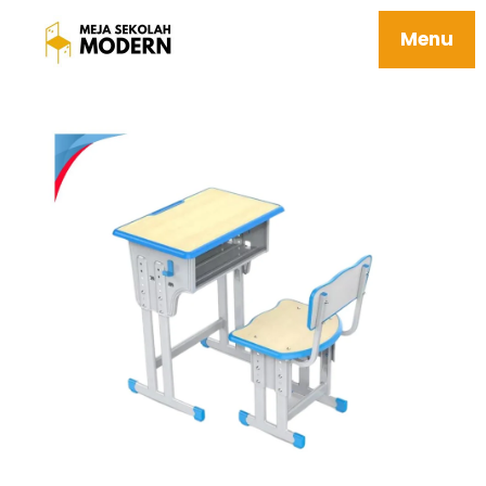
Meja Sekolah Minimalis Tahan Karat
Berkualitas 02 Annapurna
Menu