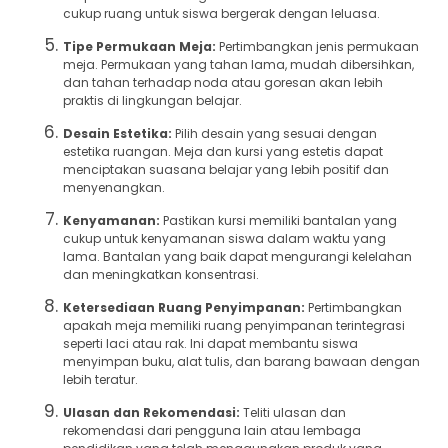
cukup ruang untuk siswa bergerak dengan leluasa.
Tipe Permukaan Meja:
Pertimbangkan jenis permukaan
meja. Permukaan yang tahan lama, mudah dibersihkan,
dan tahan terhadap noda atau goresan akan lebih
praktis di lingkungan belajar.
Desain Estetika:
Pilih desain yang sesuai dengan
estetika ruangan. Meja dan kursi yang estetis dapat
menciptakan suasana belajar yang lebih positif dan
menyenangkan.
Kenyamanan:
Pastikan kursi memiliki bantalan yang
cukup untuk kenyamanan siswa dalam waktu yang
lama. Bantalan yang baik dapat mengurangi kelelahan
dan meningkatkan konsentrasi.
Ketersediaan Ruang Penyimpanan:
Pertimbangkan
apakah meja memiliki ruang penyimpanan terintegrasi
seperti laci atau rak. Ini dapat membantu siswa
menyimpan buku, alat tulis, dan barang bawaan dengan
lebih teratur.
Ulasan dan Rekomendasi:
Teliti ulasan dan
rekomendasi dari pengguna lain atau lembaga