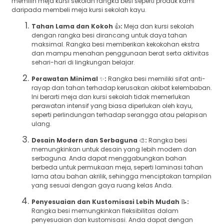
memilih meja kursi sekolah rangka besi seperti produk kami
daripada membeli meja kursi sekolah kayu.
Tahan Lama dan Kokoh
👍
:
Meja dan kursi sekolah
dengan rangka besi dirancang untuk daya tahan
maksimal. Rangka besi memberikan kekokohan ekstra
dan mampu menahan penggunaan berat serta aktivitas
sehari-hari di lingkungan belajar.
Perawatan Minimal
✨
:
Rangka besi memiliki sifat anti-
rayap dan tahan terhadap kerusakan akibat kelembaban.
Ini berarti meja dan kursi sekolah tidak memerlukan
perawatan intensif yang biasa diperlukan oleh kayu,
seperti perlindungan terhadap serangga atau pelapisan
ulang.
Desain Modern dan Serbaguna
🎨
:
Rangka besi
memungkinkan untuk desain yang lebih modern dan
serbaguna. Anda dapat menggabungkan bahan
berbeda untuk permukaan meja, seperti laminasi tahan
lama atau bahan akrilik, sehingga menciptakan tampilan
yang sesuai dengan gaya ruang kelas Anda.
Penyesuaian dan Kustomisasi Lebih Mudah
📝
:
Rangka besi memungkinkan fleksibilitas dalam
penyesuaian dan kustomisasi. Anda dapat dengan