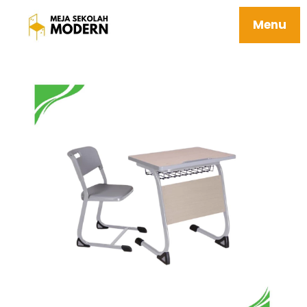
Meja Belajar Sekolah Berkualitas Tidak
Mudah Rusak 06 Halla
Menu