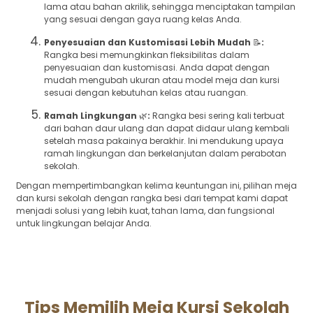
lama atau bahan akrilik, sehingga menciptakan tampilan
yang sesuai dengan gaya ruang kelas Anda.
Penyesuaian dan Kustomisasi Lebih Mudah
📝
:
Rangka besi memungkinkan fleksibilitas dalam
penyesuaian dan kustomisasi. Anda dapat dengan
mudah mengubah ukuran atau model meja dan kursi
sesuai dengan kebutuhan kelas atau ruangan.
Ramah Lingkungan
🌿
:
Rangka besi sering kali terbuat
dari bahan daur ulang dan dapat didaur ulang kembali
setelah masa pakainya berakhir. Ini mendukung upaya
ramah lingkungan dan berkelanjutan dalam perabotan
sekolah.
Dengan mempertimbangkan kelima keuntungan ini, pilihan meja
dan kursi sekolah dengan rangka besi dari tempat kami dapat
menjadi solusi yang lebih kuat, tahan lama, dan fungsional
untuk lingkungan belajar Anda.
Tips Memilih Meja Kursi Sekolah