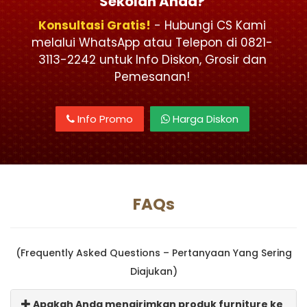
Sekolah Anda?
Konsultasi Gratis!
- Hubungi CS Kami
melalui WhatsApp atau Telepon di 0821-
3113-2242 untuk Info Diskon, Grosir dan
Pemesanan!
Info Promo
Harga Diskon
FAQs
(Frequently Asked Questions – Pertanyaan Yang Sering
Diajukan)
Apakah Anda mengirimkan produk furniture ke