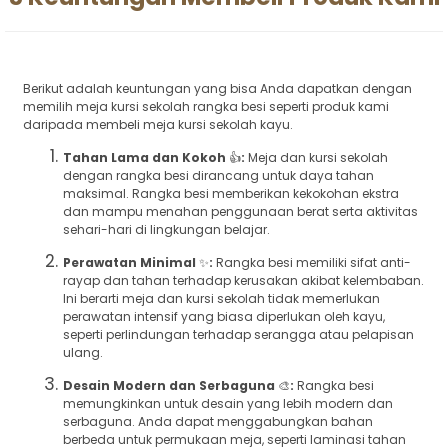
Berikut adalah keuntungan yang bisa Anda dapatkan dengan
memilih meja kursi sekolah rangka besi seperti produk kami
daripada membeli meja kursi sekolah kayu.
Tahan Lama dan Kokoh
👍
:
Meja dan kursi sekolah
dengan rangka besi dirancang untuk daya tahan
maksimal. Rangka besi memberikan kekokohan ekstra
dan mampu menahan penggunaan berat serta aktivitas
sehari-hari di lingkungan belajar.
Perawatan Minimal
✨
:
Rangka besi memiliki sifat anti-
rayap dan tahan terhadap kerusakan akibat kelembaban.
Ini berarti meja dan kursi sekolah tidak memerlukan
perawatan intensif yang biasa diperlukan oleh kayu,
seperti perlindungan terhadap serangga atau pelapisan
ulang.
Desain Modern dan Serbaguna
🎨
:
Rangka besi
memungkinkan untuk desain yang lebih modern dan
serbaguna. Anda dapat menggabungkan bahan
berbeda untuk permukaan meja, seperti laminasi tahan