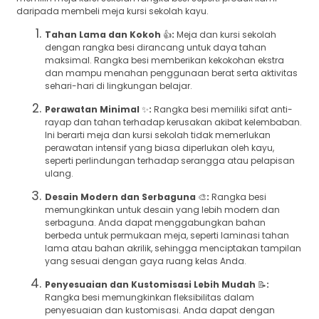
daripada membeli meja kursi sekolah kayu.
Tahan Lama dan Kokoh
👍
:
Meja dan kursi sekolah
dengan rangka besi dirancang untuk daya tahan
maksimal. Rangka besi memberikan kekokohan ekstra
dan mampu menahan penggunaan berat serta aktivitas
sehari-hari di lingkungan belajar.
Perawatan Minimal
✨
:
Rangka besi memiliki sifat anti-
rayap dan tahan terhadap kerusakan akibat kelembaban.
Ini berarti meja dan kursi sekolah tidak memerlukan
perawatan intensif yang biasa diperlukan oleh kayu,
seperti perlindungan terhadap serangga atau pelapisan
ulang.
Desain Modern dan Serbaguna
🎨
:
Rangka besi
memungkinkan untuk desain yang lebih modern dan
serbaguna. Anda dapat menggabungkan bahan
berbeda untuk permukaan meja, seperti laminasi tahan
lama atau bahan akrilik, sehingga menciptakan tampilan
yang sesuai dengan gaya ruang kelas Anda.
Penyesuaian dan Kustomisasi Lebih Mudah
📝
:
Rangka besi memungkinkan fleksibilitas dalam
penyesuaian dan kustomisasi. Anda dapat dengan