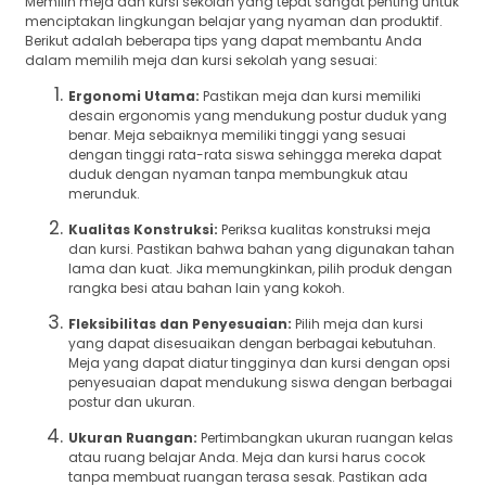
Memilih meja dan kursi sekolah yang tepat sangat penting untuk
menciptakan lingkungan belajar yang nyaman dan produktif.
Berikut adalah beberapa tips yang dapat membantu Anda
dalam memilih meja dan kursi sekolah yang sesuai:
Ergonomi Utama:
Pastikan meja dan kursi memiliki
desain ergonomis yang mendukung postur duduk yang
benar. Meja sebaiknya memiliki tinggi yang sesuai
dengan tinggi rata-rata siswa sehingga mereka dapat
duduk dengan nyaman tanpa membungkuk atau
merunduk.
Kualitas Konstruksi:
Periksa kualitas konstruksi meja
dan kursi. Pastikan bahwa bahan yang digunakan tahan
lama dan kuat. Jika memungkinkan, pilih produk dengan
rangka besi atau bahan lain yang kokoh.
Fleksibilitas dan Penyesuaian:
Pilih meja dan kursi
yang dapat disesuaikan dengan berbagai kebutuhan.
Meja yang dapat diatur tingginya dan kursi dengan opsi
penyesuaian dapat mendukung siswa dengan berbagai
postur dan ukuran.
Ukuran Ruangan:
Pertimbangkan ukuran ruangan kelas
atau ruang belajar Anda. Meja dan kursi harus cocok
tanpa membuat ruangan terasa sesak. Pastikan ada