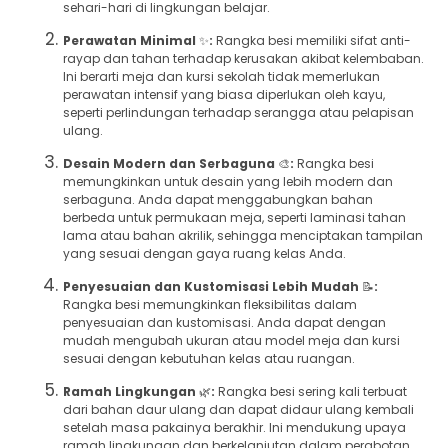
sehari-hari di lingkungan belajar.
Perawatan Minimal
✨
:
Rangka besi memiliki sifat anti-
rayap dan tahan terhadap kerusakan akibat kelembaban.
Ini berarti meja dan kursi sekolah tidak memerlukan
perawatan intensif yang biasa diperlukan oleh kayu,
seperti perlindungan terhadap serangga atau pelapisan
ulang.
Desain Modern dan Serbaguna
🎨
:
Rangka besi
memungkinkan untuk desain yang lebih modern dan
serbaguna. Anda dapat menggabungkan bahan
berbeda untuk permukaan meja, seperti laminasi tahan
lama atau bahan akrilik, sehingga menciptakan tampilan
yang sesuai dengan gaya ruang kelas Anda.
Penyesuaian dan Kustomisasi Lebih Mudah
📝
:
Rangka besi memungkinkan fleksibilitas dalam
penyesuaian dan kustomisasi. Anda dapat dengan
mudah mengubah ukuran atau model meja dan kursi
sesuai dengan kebutuhan kelas atau ruangan.
Ramah Lingkungan
🌿
:
Rangka besi sering kali terbuat
dari bahan daur ulang dan dapat didaur ulang kembali
setelah masa pakainya berakhir. Ini mendukung upaya
ramah lingkungan dan berkelanjutan dalam perabotan