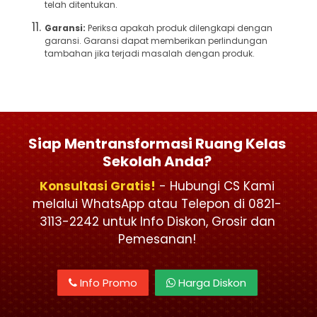
telah ditentukan.
Garansi:
Periksa apakah produk dilengkapi dengan
garansi. Garansi dapat memberikan perlindungan
tambahan jika terjadi masalah dengan produk.
Siap Mentransformasi Ruang Kelas
Sekolah Anda?
Konsultasi Gratis!
- Hubungi CS Kami
melalui WhatsApp atau Telepon di 0821-
3113-2242 untuk Info Diskon, Grosir dan
Pemesanan!
Info Promo
Harga Diskon