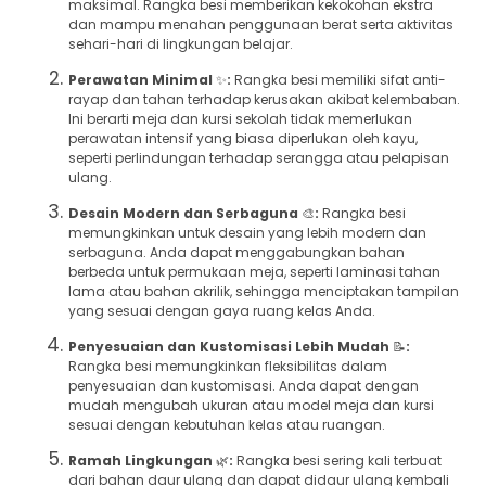
maksimal. Rangka besi memberikan kekokohan ekstra
dan mampu menahan penggunaan berat serta aktivitas
sehari-hari di lingkungan belajar.
Perawatan Minimal
✨
:
Rangka besi memiliki sifat anti-
rayap dan tahan terhadap kerusakan akibat kelembaban.
Ini berarti meja dan kursi sekolah tidak memerlukan
perawatan intensif yang biasa diperlukan oleh kayu,
seperti perlindungan terhadap serangga atau pelapisan
ulang.
Desain Modern dan Serbaguna
🎨
:
Rangka besi
memungkinkan untuk desain yang lebih modern dan
serbaguna. Anda dapat menggabungkan bahan
berbeda untuk permukaan meja, seperti laminasi tahan
lama atau bahan akrilik, sehingga menciptakan tampilan
yang sesuai dengan gaya ruang kelas Anda.
Penyesuaian dan Kustomisasi Lebih Mudah
📝
:
Rangka besi memungkinkan fleksibilitas dalam
penyesuaian dan kustomisasi. Anda dapat dengan
mudah mengubah ukuran atau model meja dan kursi
sesuai dengan kebutuhan kelas atau ruangan.
Ramah Lingkungan
🌿
:
Rangka besi sering kali terbuat
dari bahan daur ulang dan dapat didaur ulang kembali