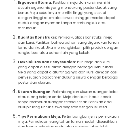
Ergonomi Utama:
Pastikan meja dan kursi memiliki
desain ergonomis yang mendukung postur duduk yang
benar. Meja sebaiknya memiliki tinggi yang sesuai
dengan tinggi rata-rata siswa sehingga mereka dapat
duduk dengan nyaman tanpa membungkuk atau
merunduk.
Kualitas Konstruksi:
Periksa kualitas konstruksi meja
dan kursi. Pastikan bahwa bahan yang digunakan tahan
lama dan kuat. Jika memungkinkan, pilih produk dengan
rangka besi atau bahan lain yang kokoh.
Fleksibilitas dan Penyesuaian:
Pilih meja dan kursi
yang dapat disesuaikan dengan berbagai kebutuhan.
Meja yang dapat diatur tingginya dan kursi dengan opsi
penyesuaian dapat mendukung siswa dengan berbagai
postur dan ukuran.
Ukuran Ruangan:
Pertimbangkan ukuran ruangan kelas
atau ruang belajar Anda. Meja dan kursi harus cocok
tanpa membuat ruangan terasa sesak. Pastikan ada
cukup ruang untuk siswa bergerak dengan leluasa.
Tipe Permukaan Meja:
Pertimbangkan jenis permukaan
meja. Permukaan yang tahan lama, mudah dibersihkan,
dan tahan terhadap noda atau goresan akan lebih