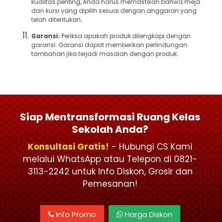
kualitas penting, Anda harus memastikan bahwa meja
dan kursi yang dipilih sesuai dengan anggaran yang
telah ditentukan.
Garansi:
Periksa apakah produk dilengkapi dengan
garansi. Garansi dapat memberikan perlindungan
tambahan jika terjadi masalah dengan produk.
Siap Mentransformasi Ruang Kelas
Sekolah Anda?
Konsultasi Gratis!
- Hubungi CS Kami
melalui WhatsApp atau Telepon di 0821-
3113-2242 untuk Info Diskon, Grosir dan
Pemesanan!
Info Promo
Harga Diskon