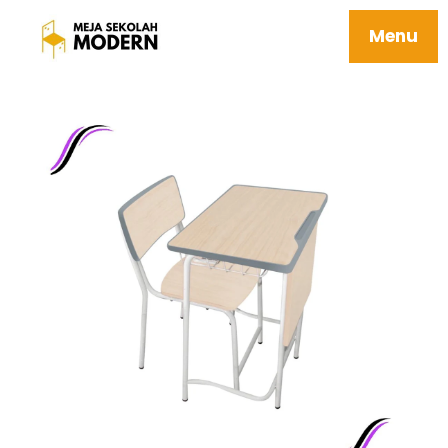
Meja Sekolah Mebel Berkualitas Mudah
Perawatan Tahan Karat 18 Elgon
Menu