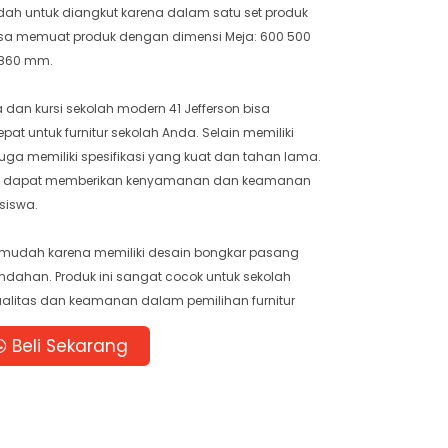
dah untuk diangkut karena dalam satu set produk
 bisa memuat produk dengan dimensi Meja: 600 500
/860 mm.
an kursi sekolah modern 41 Jefferson bisa
pat untuk furnitur sekolah Anda. Selain memiliki
juga memiliki spesifikasi yang kuat dan tahan lama.
 ini dapat memberikan kenyamanan dan keamanan
siswa.
 mudah karena memiliki desain bongkar pasang
ahan. Produk ini sangat cocok untuk sekolah
litas dan keamanan dalam pemilihan furnitur
Beli Sekarang