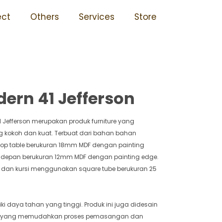
41 Jefferson
ect
Others
Services
Store
ern 41 Jefferson
1 Jefferson merupakan produk furniture yang
g kokoh dan kuat. Terbuat dari bahan bahan
i top table berukuran 18mm MDF dengan painting
l depan berukuran 12mm MDF dengan painting edge.
a dan kursi menggunakan square tube berukuran 25
i daya tahan yang tinggi. Produk ini juga didesain
g yang memudahkan proses pemasangan dan