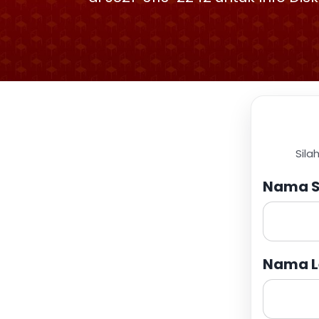
Sila
Nama S
Nama L