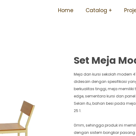
h Tersedia Berbagai Ukuran 
Home
Catalog
Proj
Set Meja Mod
Meja dan kursi sekolah modern 4
didesain dengan spesifikasi yan
berkualitas tinggi, meja memilik
edge, sementara kursi dan pane
Selain itu, bahan besi pada mej
25 1.
0mm, sehingga produk ini memilik
dengan sistem bongkar pasan