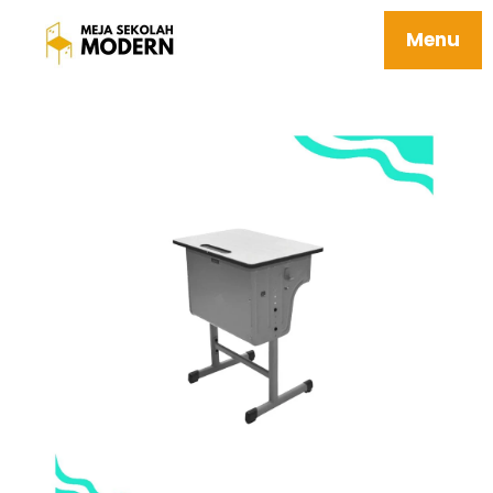
Meja Pelajar Sekolah Berkualitas Awet
Mudah Dipasang Perawatan 04 Ahaggar
Menu