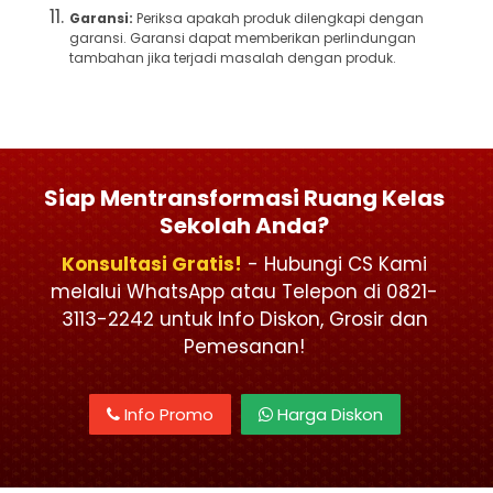
Garansi:
Periksa apakah produk dilengkapi dengan
garansi. Garansi dapat memberikan perlindungan
tambahan jika terjadi masalah dengan produk.
Siap Mentransformasi Ruang Kelas
Sekolah Anda?
Konsultasi Gratis!
- Hubungi CS Kami
melalui WhatsApp atau Telepon di 0821-
3113-2242 untuk Info Diskon, Grosir dan
Pemesanan!
Info Promo
Harga Diskon