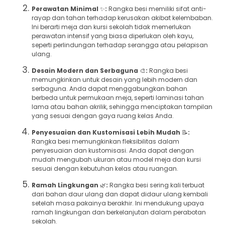
Perawatan Minimal
✨
:
Rangka besi memiliki sifat anti-
rayap dan tahan terhadap kerusakan akibat kelembaban.
Ini berarti meja dan kursi sekolah tidak memerlukan
perawatan intensif yang biasa diperlukan oleh kayu,
seperti perlindungan terhadap serangga atau pelapisan
ulang.
Desain Modern dan Serbaguna
🎨
:
Rangka besi
memungkinkan untuk desain yang lebih modern dan
serbaguna. Anda dapat menggabungkan bahan
berbeda untuk permukaan meja, seperti laminasi tahan
lama atau bahan akrilik, sehingga menciptakan tampilan
yang sesuai dengan gaya ruang kelas Anda.
Penyesuaian dan Kustomisasi Lebih Mudah
📝
:
Rangka besi memungkinkan fleksibilitas dalam
penyesuaian dan kustomisasi. Anda dapat dengan
mudah mengubah ukuran atau model meja dan kursi
sesuai dengan kebutuhan kelas atau ruangan.
Ramah Lingkungan
🌿
:
Rangka besi sering kali terbuat
dari bahan daur ulang dan dapat didaur ulang kembali
setelah masa pakainya berakhir. Ini mendukung upaya
ramah lingkungan dan berkelanjutan dalam perabotan
sekolah.