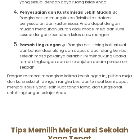
yang sesuai dengan gaya ruang kelas Anda.
Penyesuaian dan Kustomisasi Lebih Mudah
📝
:
Rangka besi memungkinkan fleksibilitas dalam
penyesuaian dan kustomisasi. Anda dapat dengan
mudah mengubah ukuran atau model meja dan kursi
sesuai dengan kebutuhan kelas atau ruangan.
Ramah Lingkungan
🌿
:
Rangka besi sering kali terbuat
dari bahan daur ulang dan dapat didaur ulang kembali
setelah masa pakainya berakhir. Ini mendukung upaya
ramah lingkungan dan berkelanjutan dalam perabotan
sekolah.
Dengan mempertimbangkan kelima keuntungan ini, pilihan meja
dan kursi sekolah dengan rangka besi dari tempat kami dapat
menjadi solusi yang lebih kuat, tahan lama, dan fungsional
untuk lingkungan belajar Anda.
Tips Memilih Meja Kursi Sekolah
Yang Tepat