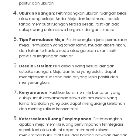
postur dan ukuran.
Ukuran Ruangan:
Pertimbangkan ukuran ruangan kelas
atau ruang belajar Anda. Meja dan kursi harus cocok
tanpa membuat ruangan terasa sesak. Pastikan ada
cukup ruang untuk siswa bergerak dengan leluasa.
Tipe Permukaan Meja:
Pertimbangkan jenis permukaan
meja. Permukaan yang tahan lama, mudah dibersihkan,
dan tahan terhadap noda atau goresan akan lebih
praktis di lingkungan belajar.
Desain Estetika:
Pilih desain yang sesuai dengan
estetika ruangan. Meja dan kursi yang estetis dapat
menciptakan suasana belajar yang lebih positif dan
menyenangkan.
Kenyamanan:
Pastikan kursi memiliki bantalan yang
cukup untuk kenyamanan siswa dalam waktu yang
lama. Bantalan yang baik dapat mengurangi kelelahan
dan meningkatkan konsentrasi.
Ketersediaan Ruang Penyimpanan:
Pertimbangkan
apakah meja memiliki ruang penyimpanan terintegrasi
seperti laci atau rak. Ini dapat membantu siswa
menyimpan buku, alat tulis, dan barang bawaan dengan