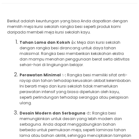
Berikut adalah keuntungan yang bisa Anda dapatkan dengan
memilih meja kursi sekolah rangka besi seperti produk kami
daripada membeli meja kursi sekolah kayu.
Tahan Lama dan Kokoh
👍
:
Meja dan kursi sekolah
dengan rangka besi dirancang untuk daya tahan
maksimal. Rangka besi memberikan kekokohan ekstra
dan mampu menahan penggunaan berat serta aktivitas
sehari-hari di lingkungan belajar.
Perawatan Minimal
✨
:
Rangka besi memiliki sifat anti-
rayap dan tahan terhadap kerusakan akibat kelembaban.
Ini berarti meja dan kursi sekolah tidak memerlukan
perawatan intensif yang biasa diperlukan oleh kayu,
seperti perlindungan terhadap serangga atau pelapisan
ulang.
Desain Modern dan Serbaguna
🎨
:
Rangka besi
memungkinkan untuk desain yang lebih modern dan
serbaguna. Anda dapat menggabungkan bahan
berbeda untuk permukaan meja, seperti laminasi tahan
lama atau bahan akrilik, sehingga menciptakan tampilan