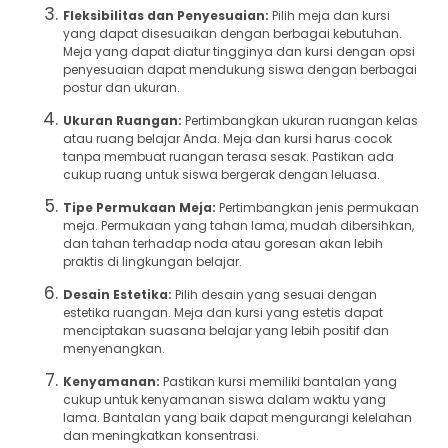
Fleksibilitas dan Penyesuaian:
Pilih meja dan kursi
yang dapat disesuaikan dengan berbagai kebutuhan.
Meja yang dapat diatur tingginya dan kursi dengan opsi
penyesuaian dapat mendukung siswa dengan berbagai
postur dan ukuran.
Ukuran Ruangan:
Pertimbangkan ukuran ruangan kelas
atau ruang belajar Anda. Meja dan kursi harus cocok
tanpa membuat ruangan terasa sesak. Pastikan ada
cukup ruang untuk siswa bergerak dengan leluasa.
Tipe Permukaan Meja:
Pertimbangkan jenis permukaan
meja. Permukaan yang tahan lama, mudah dibersihkan,
dan tahan terhadap noda atau goresan akan lebih
praktis di lingkungan belajar.
Desain Estetika:
Pilih desain yang sesuai dengan
estetika ruangan. Meja dan kursi yang estetis dapat
menciptakan suasana belajar yang lebih positif dan
menyenangkan.
Kenyamanan:
Pastikan kursi memiliki bantalan yang
cukup untuk kenyamanan siswa dalam waktu yang
lama. Bantalan yang baik dapat mengurangi kelelahan
dan meningkatkan konsentrasi.