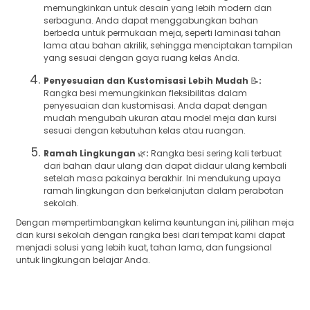
memungkinkan untuk desain yang lebih modern dan
serbaguna. Anda dapat menggabungkan bahan
berbeda untuk permukaan meja, seperti laminasi tahan
lama atau bahan akrilik, sehingga menciptakan tampilan
yang sesuai dengan gaya ruang kelas Anda.
Penyesuaian dan Kustomisasi Lebih Mudah
📝
:
Rangka besi memungkinkan fleksibilitas dalam
penyesuaian dan kustomisasi. Anda dapat dengan
mudah mengubah ukuran atau model meja dan kursi
sesuai dengan kebutuhan kelas atau ruangan.
Ramah Lingkungan
🌿
:
Rangka besi sering kali terbuat
dari bahan daur ulang dan dapat didaur ulang kembali
setelah masa pakainya berakhir. Ini mendukung upaya
ramah lingkungan dan berkelanjutan dalam perabotan
sekolah.
Dengan mempertimbangkan kelima keuntungan ini, pilihan meja
dan kursi sekolah dengan rangka besi dari tempat kami dapat
menjadi solusi yang lebih kuat, tahan lama, dan fungsional
untuk lingkungan belajar Anda.