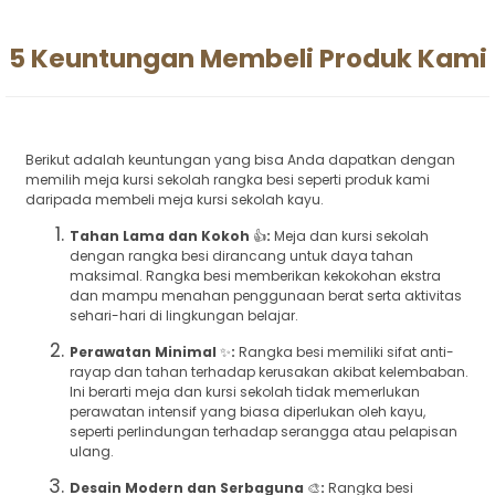
5 Keuntungan Membeli Produk Kami
Berikut adalah keuntungan yang bisa Anda dapatkan dengan
memilih meja kursi sekolah rangka besi seperti produk kami
daripada membeli meja kursi sekolah kayu.
Tahan Lama dan Kokoh
👍
:
Meja dan kursi sekolah
dengan rangka besi dirancang untuk daya tahan
maksimal. Rangka besi memberikan kekokohan ekstra
dan mampu menahan penggunaan berat serta aktivitas
sehari-hari di lingkungan belajar.
Perawatan Minimal
✨
:
Rangka besi memiliki sifat anti-
rayap dan tahan terhadap kerusakan akibat kelembaban.
Ini berarti meja dan kursi sekolah tidak memerlukan
perawatan intensif yang biasa diperlukan oleh kayu,
seperti perlindungan terhadap serangga atau pelapisan
ulang.
Desain Modern dan Serbaguna
🎨
:
Rangka besi