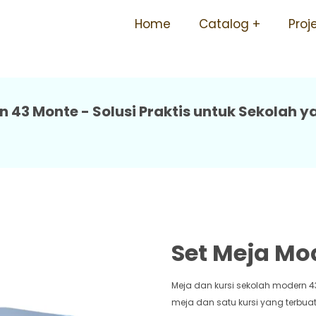
h Awet Mudah Dipasang Be
Home
Catalog
Proj
n 43 Monte - Solusi Praktis untuk Sekola
Set Meja Mo
Meja dan kursi sekolah modern 43
meja dan satu kursi yang terbuat