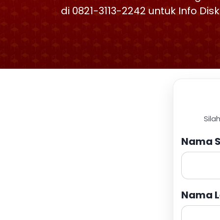
di 0821-3113-2242 untuk Info Di
Sila
Nama S
Nama L