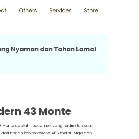
rkualitas 43 Monte
ect
Others
Services
Store
h yang Nyaman dan Tahan Lama!
dern 43 Monte
 Monte adalah sebuah set yang terdiri dari satu
 dari bahan Polypropylene, ABS metal . Meja dan