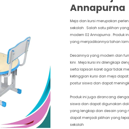
Annapurna
Meja dan kursi merupakan perl
sekolah . Salah satu pilihan ya
modern 02 Annapurna . Produk ini
yang menjadikannya tahan lam
Desainnya yang modern dan fun
kini . Meja kursi ini dilengkapi
serta lapisan karet agar tidak me
ketinggian kursi dan meja dapat
postur siswa dan dapat mening
Produk ini juga dirancang deng
siswa dan dapat digunakan dala
yang lengkap dan desain yang m
dapat menjadi pilihan yang tepat
sekolah