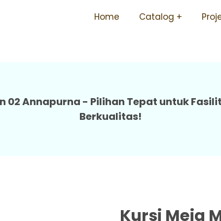
 Dipasang Berkualitas Ter
Home
Catalog
Proj
Annapurna
n 02 Annapurna - Pilihan Tepat untuk Fasi
Berkualitas!
Kursi Meja 