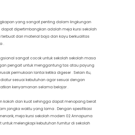
engkapan yang sangat penting dalam lingkungan
ng dapat dipertimbangkan adalah meja kursi sekolah
 terbuat dari material baja dan kayu berkualitas
a .
gsional sangat cocok untuk sekolah sekolah masa
 dengan pengait untuk menggantung tas atau payung
rusak permukaan lantai ketika digeser . Selain itu,
 diatur sesuai kebutuhan agar sesuai dengan
katkan kenyamanan selama belajar .
an kokoh dan kuat sehingga dapat menopang berat
m jangka waktu yang lama . Dengan spesifikasi
enarik, meja kursi sekolah modern 02 Annapurna
 untuk melengkapi kebutuhan furnitur di sekolah