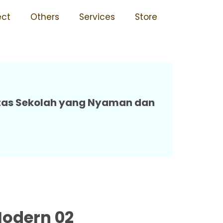
sedia Berbagai Ukuran 02
ect
Others
Services
Store
litas Sekolah yang Nyaman dan
Modern 02