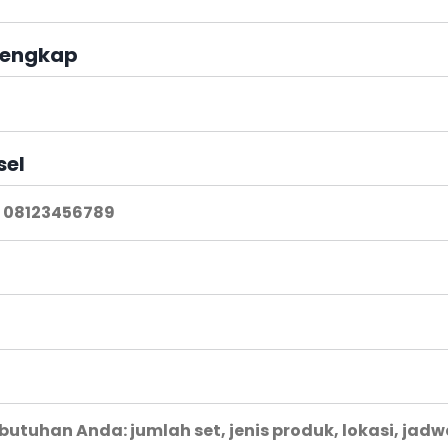
engkap
sel