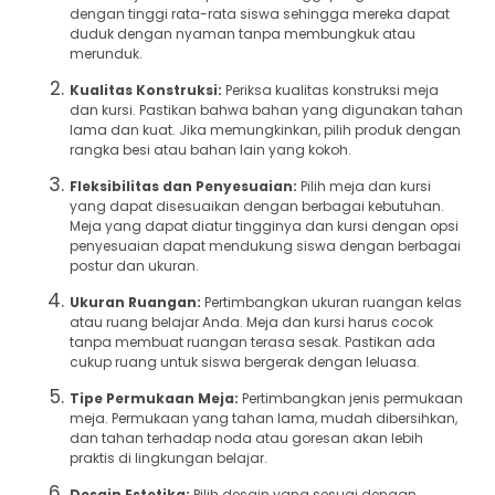
dengan tinggi rata-rata siswa sehingga mereka dapat
duduk dengan nyaman tanpa membungkuk atau
merunduk.
Kualitas Konstruksi:
Periksa kualitas konstruksi meja
dan kursi. Pastikan bahwa bahan yang digunakan tahan
lama dan kuat. Jika memungkinkan, pilih produk dengan
rangka besi atau bahan lain yang kokoh.
Fleksibilitas dan Penyesuaian:
Pilih meja dan kursi
yang dapat disesuaikan dengan berbagai kebutuhan.
Meja yang dapat diatur tingginya dan kursi dengan opsi
penyesuaian dapat mendukung siswa dengan berbagai
postur dan ukuran.
Ukuran Ruangan:
Pertimbangkan ukuran ruangan kelas
atau ruang belajar Anda. Meja dan kursi harus cocok
tanpa membuat ruangan terasa sesak. Pastikan ada
cukup ruang untuk siswa bergerak dengan leluasa.
Tipe Permukaan Meja:
Pertimbangkan jenis permukaan
meja. Permukaan yang tahan lama, mudah dibersihkan,
dan tahan terhadap noda atau goresan akan lebih
praktis di lingkungan belajar.
Desain Estetika:
Pilih desain yang sesuai dengan