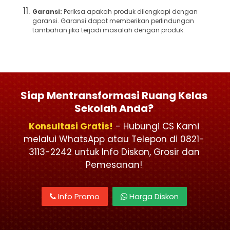
Garansi:
Periksa apakah produk dilengkapi dengan
garansi. Garansi dapat memberikan perlindungan
tambahan jika terjadi masalah dengan produk.
Siap Mentransformasi Ruang Kelas
Sekolah Anda?
Konsultasi Gratis!
- Hubungi CS Kami
melalui WhatsApp atau Telepon di 0821-
3113-2242 untuk Info Diskon, Grosir dan
Pemesanan!
Info Promo
Harga Diskon