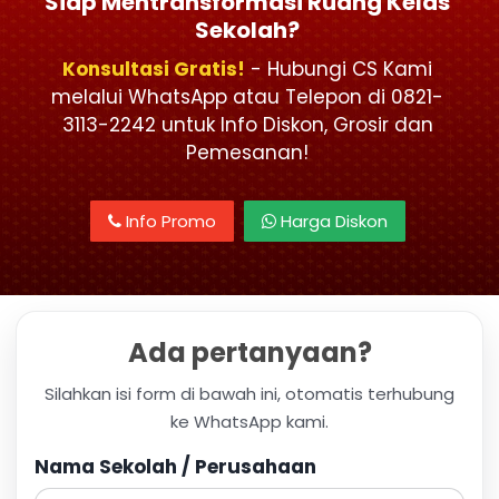
Siap Mentransformasi Ruang Kelas
Sekolah?
Konsultasi Gratis!
- Hubungi CS Kami
melalui WhatsApp atau Telepon di 0821-
3113-2242 untuk Info Diskon, Grosir dan
Pemesanan!
Info Promo
Harga Diskon
Ada pertanyaan?
Silahkan isi form di bawah ini, otomatis terhubung
ke WhatsApp kami.
Nama Sekolah / Perusahaan