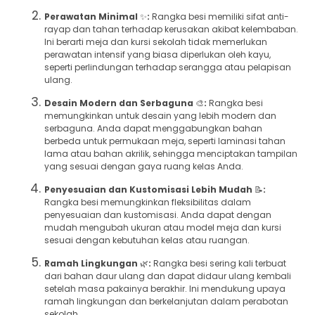
Perawatan Minimal
✨
:
Rangka besi memiliki sifat anti-
rayap dan tahan terhadap kerusakan akibat kelembaban.
Ini berarti meja dan kursi sekolah tidak memerlukan
perawatan intensif yang biasa diperlukan oleh kayu,
seperti perlindungan terhadap serangga atau pelapisan
ulang.
Desain Modern dan Serbaguna
🎨
:
Rangka besi
memungkinkan untuk desain yang lebih modern dan
serbaguna. Anda dapat menggabungkan bahan
berbeda untuk permukaan meja, seperti laminasi tahan
lama atau bahan akrilik, sehingga menciptakan tampilan
yang sesuai dengan gaya ruang kelas Anda.
Penyesuaian dan Kustomisasi Lebih Mudah
📝
:
Rangka besi memungkinkan fleksibilitas dalam
penyesuaian dan kustomisasi. Anda dapat dengan
mudah mengubah ukuran atau model meja dan kursi
sesuai dengan kebutuhan kelas atau ruangan.
Ramah Lingkungan
🌿
:
Rangka besi sering kali terbuat
dari bahan daur ulang dan dapat didaur ulang kembali
setelah masa pakainya berakhir. Ini mendukung upaya
ramah lingkungan dan berkelanjutan dalam perabotan
sekolah.