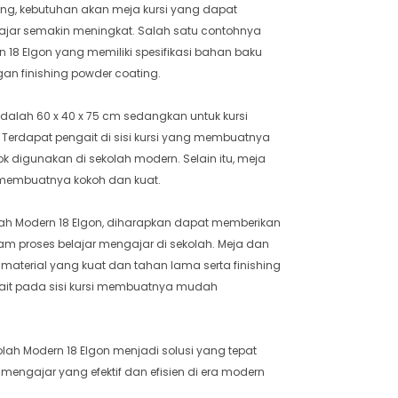
ang, kebutuhan akan meja kursi yang dapat
ajar semakin meningkat. Salah satu contohnya
n 18 Elgon yang memiliki spesifikasi bahan baku
gan finishing powder coating.
dalah 60 x 40 x 75 cm sedangkan untuk kursi
. Terdapat pengait di sisi kursi yang membuatnya
k digunakan di sekolah modern. Selain itu, meja
 membuatnya kokoh dan kuat.
ah Modern 18 Elgon, diharapkan dapat memberikan
m proses belajar mengajar di sekolah. Meja dan
 material yang kuat dan tahan lama serta finishing
engait pada sisi kursi membuatnya mudah
olah Modern 18 Elgon menjadi solusi yang tepat
mengajar yang efektif dan efisien di era modern