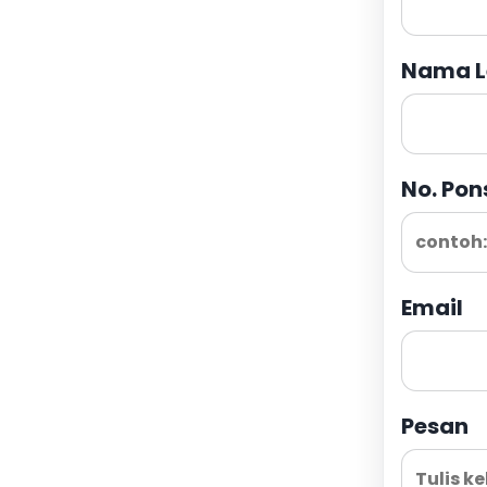
Nama L
No. Pon
Email
Pesan