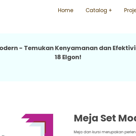
 Modern Mudah Perawatan B
Home
Catalog
Proj
odern - Temukan Kenyamanan dan Efektivi
18 Elgon!
Meja Set Mo
Meja dan kursi merupakan perle