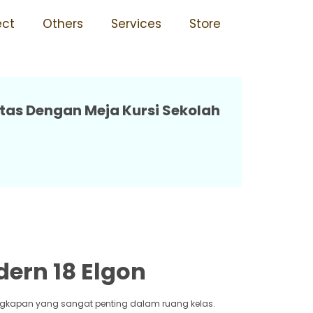
erkualitas 18 Elgon
ect
Others
Services
Store
tas Dengan Meja Kursi Sekolah
dern 18 Elgon
ngkapan yang sangat penting dalam ruang kelas.