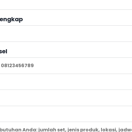
engkap
sel