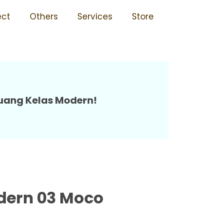
ga Terjangkau Tersedia
ect
Others
Services
Store
uang Kelas Modern!
dern 03 Moco