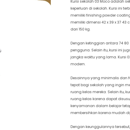
Kursi sekolah 03 Moco adalah s
keperluan di sekolah. Kursi ini t
memiliki finishing powder coatin
memiliki dimensi 42 x 39 x 37
dari 150 kg.
Dengan ketinggian antara 74 80 
pengguna. Selain itu, kursi ini 
jangka waktu yang lama. Kursi 
modern.
Desainnya yang minimalis dan fu
tepat bagi sekolah yang ingin
ruang kelas mereka. Selain itu,
ruang kelas karena dapat disusu
kenyamanan dalam belajar tet
membersihkan karena mudah dij
Dengan keunggulannya tersebut, 