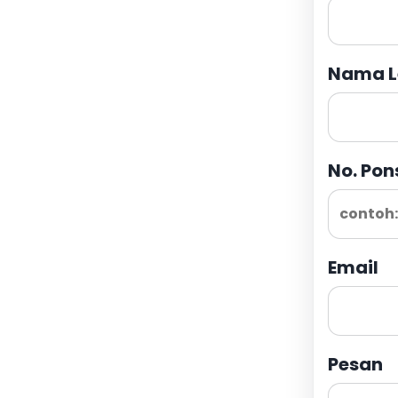
Nama L
No. Pon
Email
Pesan