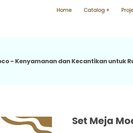
si Awet Mudah Dipasang Har
Home
Catalog
Proj
Berbagai Ukuran 03 Moco
Moco - Kenyamanan dan Kecantikan untuk R
Set Meja Mo