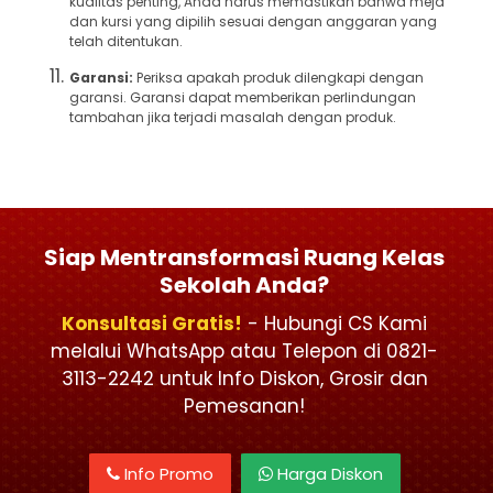
kualitas penting, Anda harus memastikan bahwa meja
dan kursi yang dipilih sesuai dengan anggaran yang
telah ditentukan.
Garansi:
Periksa apakah produk dilengkapi dengan
garansi. Garansi dapat memberikan perlindungan
tambahan jika terjadi masalah dengan produk.
Siap Mentransformasi Ruang Kelas
Sekolah Anda?
Konsultasi Gratis!
- Hubungi CS Kami
melalui WhatsApp atau Telepon di 0821-
3113-2242 untuk Info Diskon, Grosir dan
Pemesanan!
Info Promo
Harga Diskon