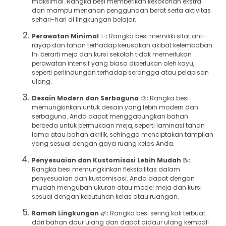
maksimal. Rangka besi memberikan kekokohan ekstra
dan mampu menahan penggunaan berat serta aktivitas
sehari-hari di lingkungan belajar.
Perawatan Minimal
✨
:
Rangka besi memiliki sifat anti-
rayap dan tahan terhadap kerusakan akibat kelembaban.
Ini berarti meja dan kursi sekolah tidak memerlukan
perawatan intensif yang biasa diperlukan oleh kayu,
seperti perlindungan terhadap serangga atau pelapisan
ulang.
Desain Modern dan Serbaguna
🎨
:
Rangka besi
memungkinkan untuk desain yang lebih modern dan
serbaguna. Anda dapat menggabungkan bahan
berbeda untuk permukaan meja, seperti laminasi tahan
lama atau bahan akrilik, sehingga menciptakan tampilan
yang sesuai dengan gaya ruang kelas Anda.
Penyesuaian dan Kustomisasi Lebih Mudah
📝
:
Rangka besi memungkinkan fleksibilitas dalam
penyesuaian dan kustomisasi. Anda dapat dengan
mudah mengubah ukuran atau model meja dan kursi
sesuai dengan kebutuhan kelas atau ruangan.
Ramah Lingkungan
🌿
:
Rangka besi sering kali terbuat
dari bahan daur ulang dan dapat didaur ulang kembali