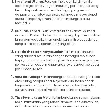
Ergonomi Utama:
Pastikan meja dan kursi memiliki
desain ergonomis yang mendukung postur duduk yang
benar. Meja sebaiknya memiliki tinggi yang sesuai
dengan tinggi rata-rata siswa sehingga mereka dapat
duduk dengan nyaman tanpa membungkuk atau
merunduk.
Kualitas Konstruksi:
Periksa kualitas konstruksi meja
dan kursi. Pastikan bahwa bahan yang digunakan tahan
lama dan kuat. Jika memungkinkan, pilih produk dengan
rangka besi atau bahan lain yang kokoh.
Fleksibilitas dan Penyesuaian:
Pilih meja dan kursi
yang dapat disesuaikan dengan berbagai kebutuhan.
Meja yang dapat diatur tingginya dan kursi dengan opsi
penyesuaian dapat mendukung siswa dengan berbagai
postur dan ukuran.
Ukuran Ruangan:
Pertimbangkan ukuran ruangan kelas
atau ruang belajar Anda. Meja dan kursi harus cocok
tanpa membuat ruangan terasa sesak. Pastikan ada
cukup ruang untuk siswa bergerak dengan leluasa.
Tipe Permukaan Meja:
Pertimbangkan jenis permukaan
meja. Permukaan yang tahan lama, mudah dibersihkan,
dan tahan terhadap noda atau goresan akan lebih