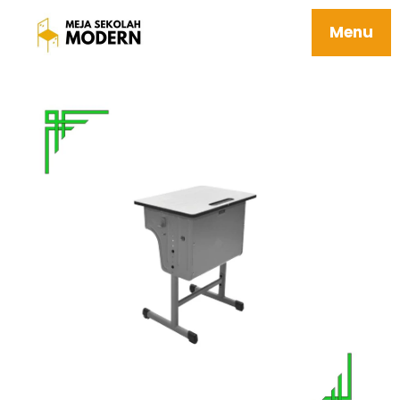
Meja Kelas Sekolah Berkualitas Tersedia
Ukuran Sd Smp Sma 04 Ahaggar
Menu