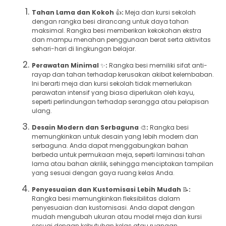
Tahan Lama dan Kokoh
👍
:
Meja dan kursi sekolah
dengan rangka besi dirancang untuk daya tahan
maksimal. Rangka besi memberikan kekokohan ekstra
dan mampu menahan penggunaan berat serta aktivitas
sehari-hari di lingkungan belajar.
Perawatan Minimal
✨
:
Rangka besi memiliki sifat anti-
rayap dan tahan terhadap kerusakan akibat kelembaban.
Ini berarti meja dan kursi sekolah tidak memerlukan
perawatan intensif yang biasa diperlukan oleh kayu,
seperti perlindungan terhadap serangga atau pelapisan
ulang.
Desain Modern dan Serbaguna
🎨
:
Rangka besi
memungkinkan untuk desain yang lebih modern dan
serbaguna. Anda dapat menggabungkan bahan
berbeda untuk permukaan meja, seperti laminasi tahan
lama atau bahan akrilik, sehingga menciptakan tampilan
yang sesuai dengan gaya ruang kelas Anda.
Penyesuaian dan Kustomisasi Lebih Mudah
📝
:
Rangka besi memungkinkan fleksibilitas dalam
penyesuaian dan kustomisasi. Anda dapat dengan
mudah mengubah ukuran atau model meja dan kursi
sesuai dengan kebutuhan kelas atau ruangan.