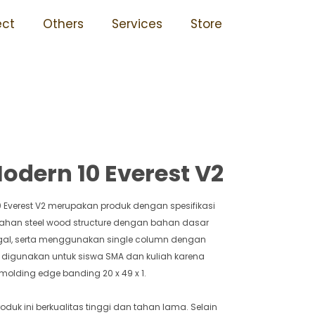
Sma Tidak Mudah Rusak 10
ect
Others
Services
Store
odern 10 Everest V2
0 Everest V2 merupakan produk dengan spesifikasi
 bahan steel wood structure dengan bahan dasar
nggal, serta menggunakan single column dengan
k digunakan untuk siswa SMA dan kuliah karena
molding edge banding 20 x 49 x 1.
duk ini berkualitas tinggi dan tahan lama. Selain