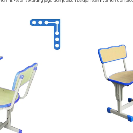
i ini. Pesan sekarang juga dan jadikan belajar lebih nyaman dan prod