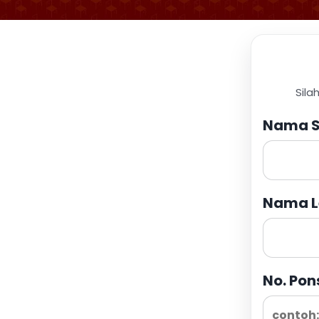
Sila
Nama S
Nama L
No. Pon