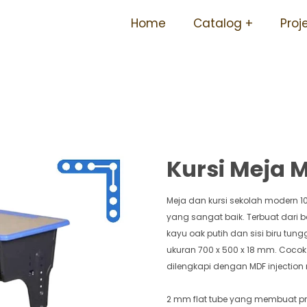
ah Tersedia Ukuran Sd Smp 
Home
Catalog
Proj
Everest V2
Kursi Meja M
Meja dan kursi sekolah modern 1
yang sangat baik. Terbuat dari
kayu oak putih dan sisi biru tu
ukuran 700 x 500 x 18 mm. Coco
dilengkapi dengan MDF injection 
2 mm flat tube yang membuat pro