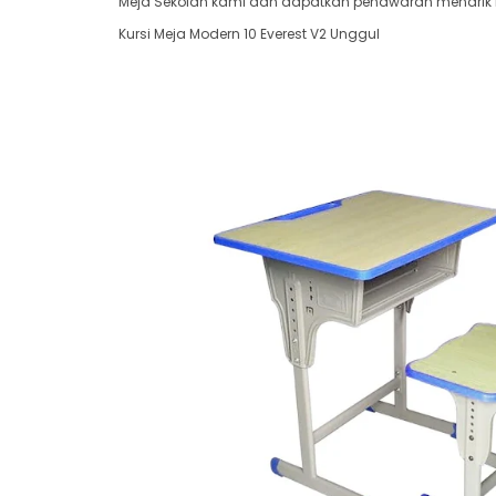
Meja Sekolah kami dan dapatkan penawaran menarik har
Kursi Meja Modern 10 Everest V2 Unggul