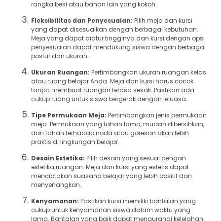
rangka besi atau bahan lain yang kokoh.
Fleksibilitas dan Penyesuaian:
Pilih meja dan kursi
yang dapat disesuaikan dengan berbagai kebutuhan.
Meja yang dapat diatur tingginya dan kursi dengan opsi
penyesuaian dapat mendukung siswa dengan berbagai
postur dan ukuran.
Ukuran Ruangan:
Pertimbangkan ukuran ruangan kelas
atau ruang belajar Anda. Meja dan kursi harus cocok
tanpa membuat ruangan terasa sesak. Pastikan ada
cukup ruang untuk siswa bergerak dengan leluasa.
Tipe Permukaan Meja:
Pertimbangkan jenis permukaan
meja. Permukaan yang tahan lama, mudah dibersihkan,
dan tahan terhadap noda atau goresan akan lebih
praktis di lingkungan belajar.
Desain Estetika:
Pilih desain yang sesuai dengan
estetika ruangan. Meja dan kursi yang estetis dapat
menciptakan suasana belajar yang lebih positif dan
menyenangkan.
Kenyamanan:
Pastikan kursi memiliki bantalan yang
cukup untuk kenyamanan siswa dalam waktu yang
lama. Bantalan yang baik dapat mengurangi kelelahan