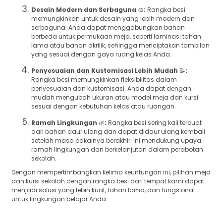
Desain Modern dan Serbaguna
🎨
:
Rangka besi
memungkinkan untuk desain yang lebih modern dan
serbaguna. Anda dapat menggabungkan bahan
berbeda untuk permukaan meja, seperti laminasi tahan
lama atau bahan akrilik, sehingga menciptakan tampilan
yang sesuai dengan gaya ruang kelas Anda.
Penyesuaian dan Kustomisasi Lebih Mudah
📝
:
Rangka besi memungkinkan fleksibilitas dalam
penyesuaian dan kustomisasi. Anda dapat dengan
mudah mengubah ukuran atau model meja dan kursi
sesuai dengan kebutuhan kelas atau ruangan.
Ramah Lingkungan
🌿
:
Rangka besi sering kali terbuat
dari bahan daur ulang dan dapat didaur ulang kembali
setelah masa pakainya berakhir. Ini mendukung upaya
ramah lingkungan dan berkelanjutan dalam perabotan
sekolah.
Dengan mempertimbangkan kelima keuntungan ini, pilihan meja
dan kursi sekolah dengan rangka besi dari tempat kami dapat
menjadi solusi yang lebih kuat, tahan lama, dan fungsional
untuk lingkungan belajar Anda.