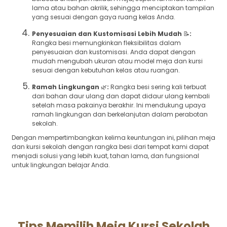
lama atau bahan akrilik, sehingga menciptakan tampilan
yang sesuai dengan gaya ruang kelas Anda.
Penyesuaian dan Kustomisasi Lebih Mudah
📝
:
Rangka besi memungkinkan fleksibilitas dalam
penyesuaian dan kustomisasi. Anda dapat dengan
mudah mengubah ukuran atau model meja dan kursi
sesuai dengan kebutuhan kelas atau ruangan.
Ramah Lingkungan
🌿
:
Rangka besi sering kali terbuat
dari bahan daur ulang dan dapat didaur ulang kembali
setelah masa pakainya berakhir. Ini mendukung upaya
ramah lingkungan dan berkelanjutan dalam perabotan
sekolah.
Dengan mempertimbangkan kelima keuntungan ini, pilihan meja
dan kursi sekolah dengan rangka besi dari tempat kami dapat
menjadi solusi yang lebih kuat, tahan lama, dan fungsional
untuk lingkungan belajar Anda.
Tips Memilih Meja Kursi Sekolah