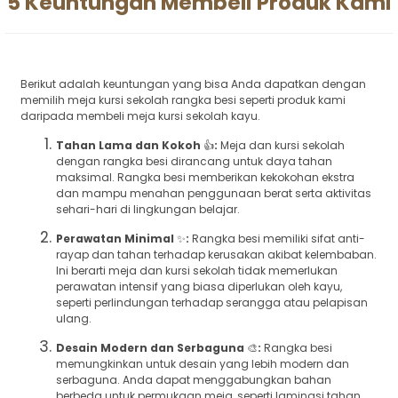
5 Keuntungan Membeli Produk Kami
Berikut adalah keuntungan yang bisa Anda dapatkan dengan
memilih meja kursi sekolah rangka besi seperti produk kami
daripada membeli meja kursi sekolah kayu.
Tahan Lama dan Kokoh
👍
:
Meja dan kursi sekolah
dengan rangka besi dirancang untuk daya tahan
maksimal. Rangka besi memberikan kekokohan ekstra
dan mampu menahan penggunaan berat serta aktivitas
sehari-hari di lingkungan belajar.
Perawatan Minimal
✨
:
Rangka besi memiliki sifat anti-
rayap dan tahan terhadap kerusakan akibat kelembaban.
Ini berarti meja dan kursi sekolah tidak memerlukan
perawatan intensif yang biasa diperlukan oleh kayu,
seperti perlindungan terhadap serangga atau pelapisan
ulang.
Desain Modern dan Serbaguna
🎨
:
Rangka besi
memungkinkan untuk desain yang lebih modern dan
serbaguna. Anda dapat menggabungkan bahan
berbeda untuk permukaan meja, seperti laminasi tahan