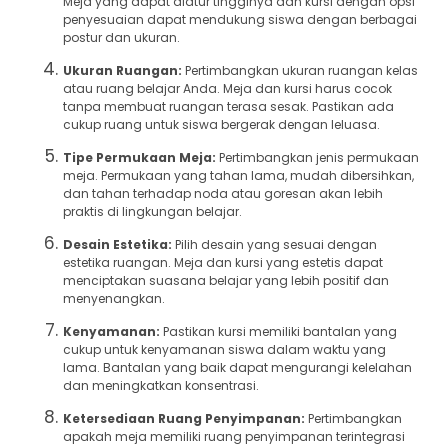
Meja yang dapat diatur tingginya dan kursi dengan opsi
penyesuaian dapat mendukung siswa dengan berbagai
postur dan ukuran.
Ukuran Ruangan:
Pertimbangkan ukuran ruangan kelas
atau ruang belajar Anda. Meja dan kursi harus cocok
tanpa membuat ruangan terasa sesak. Pastikan ada
cukup ruang untuk siswa bergerak dengan leluasa.
Tipe Permukaan Meja:
Pertimbangkan jenis permukaan
meja. Permukaan yang tahan lama, mudah dibersihkan,
dan tahan terhadap noda atau goresan akan lebih
praktis di lingkungan belajar.
Desain Estetika:
Pilih desain yang sesuai dengan
estetika ruangan. Meja dan kursi yang estetis dapat
menciptakan suasana belajar yang lebih positif dan
menyenangkan.
Kenyamanan:
Pastikan kursi memiliki bantalan yang
cukup untuk kenyamanan siswa dalam waktu yang
lama. Bantalan yang baik dapat mengurangi kelelahan
dan meningkatkan konsentrasi.
Ketersediaan Ruang Penyimpanan:
Pertimbangkan
apakah meja memiliki ruang penyimpanan terintegrasi