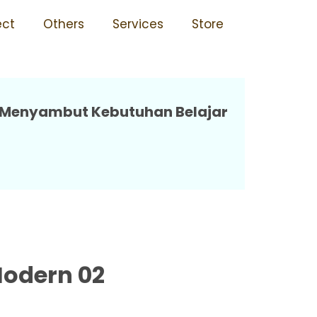
n Karat 02 Annapurna
ect
Others
Services
Store
p Menyambut Kebutuhan Belajar
Modern 02