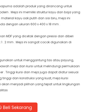
nnapurna adalah produk yang dirancang untuk
rn . Meja ini memiliki struktur kayu dan baja yang
aterial kayu oak putih dan sisi biru, meja ini
nda dengan ukuran 600 x 400 x 18 mm .
han MDF yang dicetak dengan presisi dan diberi
x 1 . 2 mm . Meja ini sangat cocok digunakan di
igunakan untuk menggantung tas atau payung,
bawah meja dan kursi untuk melindungi permukaan
ser . Tinggi kursi dan meja juga dapat diatur sesuai
 tinggi dan konstruksi yang kuat, meja kursi
 akan menjadi pilihan yang tepat untuk lingkungan
litas
Beli Sekarang