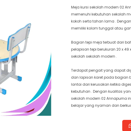
Meja kursi sekolah modern 02 A
memenuhi kebutuhan sekolah mode
kokoh serta tahan lama . Dengan m
memiliki kolom tunggal atau ga
Bagian tepi meja terbuat dari ba
pelapisan tepi berukuran 20 x 49 
sekolah sekolah modern .
Terdapat pengait yang dapat d
dan lapisan karet pada bagian 
lantai dari kerusakan ketika dige
kebutuhan . Dengan kualitas yang
sekolah modern 02 Annapurna ini
belajar yang nyaman dan berkua