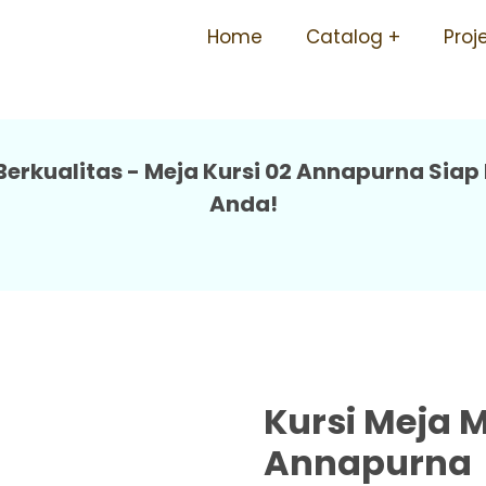
h Tidak Mudah Rusak Taha
Home
Catalog
Proj
Berkualitas - Meja Kursi 02 Annapurna Sia
Anda!
Kursi Meja 
Annapurna