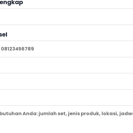
engkap
sel