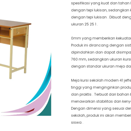
spesifikasi yang kuat dan tahan
dengan tepi lukisan, sedangkan 
dengan tepi lukisan . Dibuat de
ukuran 25 25 1 .
0mm yang memberikan kekuatan 
Produk ini dirancang dengan s
dipindahkan dan dapat disimpa
760 mm, sedangkan ukuran kurs
dengan standar ukuran meja dan 
Meja kursi sekolah modern 41 je
tinggi yang menginginkan produ
dan praktis . Terbuat dari baha
menawarkan stabilitas dan ken
Dengan dimensi yang sesuai den
sekolah, produk ini akan memb
siswa .