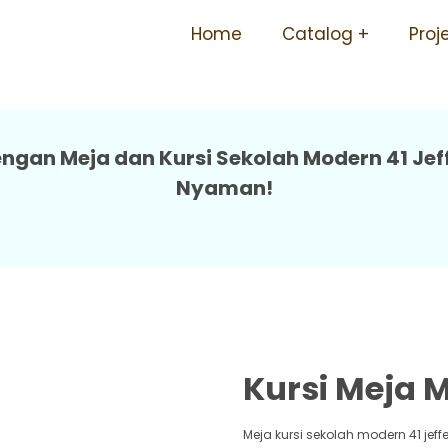
ajar Besi Minimalis Kuat 41 
Home
Catalog
Proj
engan Meja dan Kursi Sekolah Modern 41 Jeff
Nyaman!
Kursi Meja M
Meja kursi sekolah modern 41 jef