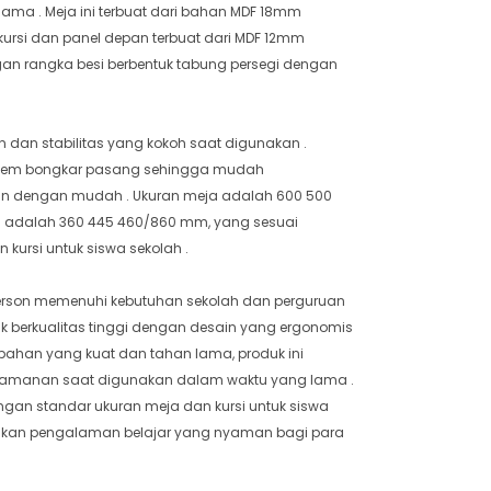
 lama . Meja ini terbuat dari bahan MDF 18mm
kursi dan panel depan terbuat dari MDF 12mm
ngan rangka besi berbentuk tabung persegi dengan
dan stabilitas yang kokoh saat digunakan .
istem bongkar pasang sehingga mudah
n dengan mudah . Ukuran meja adalah 600 500
i adalah 360 445 460/860 mm, yang sesuai
kursi untuk siswa sekolah .
fferson memenuhi kebutuhan sekolah dan perguruan
k berkualitas tinggi dengan desain yang ergonomis
n bahan yang kuat dan tahan lama, produk ini
yamanan saat digunakan dalam waktu yang lama .
gan standar ukuran meja dan kursi untuk siswa
erikan pengalaman belajar yang nyaman bagi para