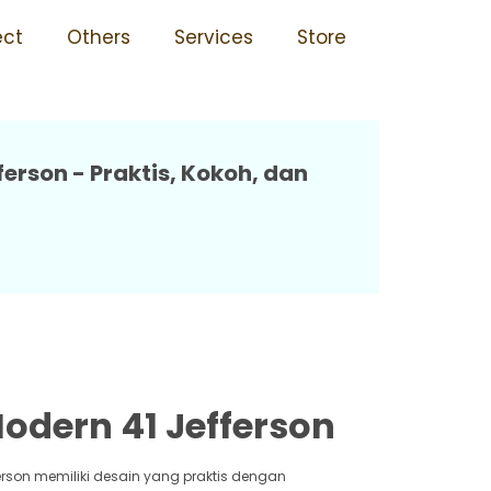
Jefferson
ect
Others
Services
Store
erson - Praktis, Kokoh, dan
odern 41 Jefferson
ferson memiliki desain yang praktis dengan