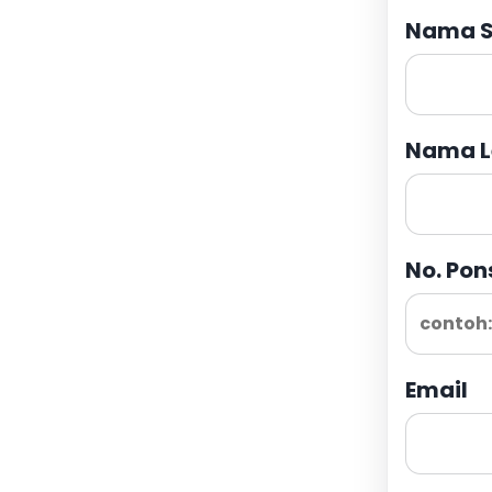
Nama S
Nama L
No. Pon
Email