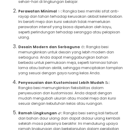
sehari-hari di lingkungan belajar.
Perawatan Minimal
✨
:
Rangka besi memiliki sifat anti-
rayap dan tahan terhadap kerusakan akibat kelembaban.
Ini berarti meja dan kursi sekolah tidak memerlukan
perawatan intensif yang biasa diperlukan oleh kayu,
seperti perlindungan terhadap serangga atau pelapisan
ulang.
Desain Modern dan Serbaguna
🎨
:
Rangka besi
memungkinkan untuk desain yang lebih modern dan
serbaguna. Anda dapat menggabungkan bahan
berbeda untuk permukaan meja, seperti laminasi tahan
lama atau bahan akrilik, sehingga menciptakan tampilan
yang sesuai dengan gaya ruang kelas Anda.
Penyesuaian dan Kustomisasi Lebih Mudah
📝
:
Rangka besi memungkinkan fleksibilitas dalam
penyesuaian dan kustomisasi. Anda dapat dengan
mudah mengubah ukuran atau model meja dan kursi
sesuai dengan kebutuhan kelas atau ruangan.
Ramah Lingkungan
🌿
:
Rangka besi sering kali terbuat
dari bahan daur ulang dan dapat didaur ulang kembali
setelah masa pakainya berakhir. Ini mendukung upaya
ramah lingkungan dan berkelanjutan dalam perabotan