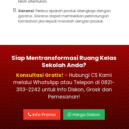
telah ditentukan.
Garansi:
Periksa apakah produk dilengkapi dengan
garansi. Garansi dapat memberikan perlindungan
tambahan jika terjadi masalah dengan produk.
Siap Mentransformasi Ruang Kelas
Sekolah Anda?
Konsultasi Gratis!
- Hubungi CS Kami
melalui WhatsApp atau Telepon di 0821-
3113-2242 untuk Info Diskon, Grosir dan
Pemesanan!
Info Promo
Harga Diskon