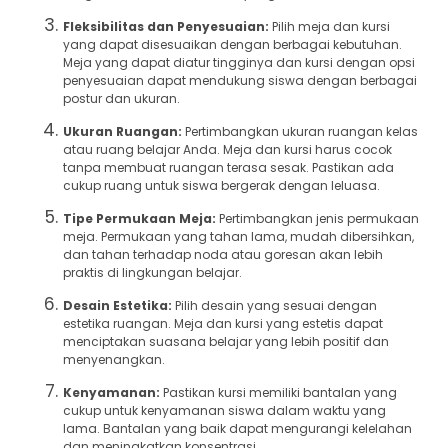
Fleksibilitas dan Penyesuaian:
Pilih meja dan kursi
yang dapat disesuaikan dengan berbagai kebutuhan.
Meja yang dapat diatur tingginya dan kursi dengan opsi
penyesuaian dapat mendukung siswa dengan berbagai
postur dan ukuran.
Ukuran Ruangan:
Pertimbangkan ukuran ruangan kelas
atau ruang belajar Anda. Meja dan kursi harus cocok
tanpa membuat ruangan terasa sesak. Pastikan ada
cukup ruang untuk siswa bergerak dengan leluasa.
Tipe Permukaan Meja:
Pertimbangkan jenis permukaan
meja. Permukaan yang tahan lama, mudah dibersihkan,
dan tahan terhadap noda atau goresan akan lebih
praktis di lingkungan belajar.
Desain Estetika:
Pilih desain yang sesuai dengan
estetika ruangan. Meja dan kursi yang estetis dapat
menciptakan suasana belajar yang lebih positif dan
menyenangkan.
Kenyamanan:
Pastikan kursi memiliki bantalan yang
cukup untuk kenyamanan siswa dalam waktu yang
lama. Bantalan yang baik dapat mengurangi kelelahan
dan meningkatkan konsentrasi.