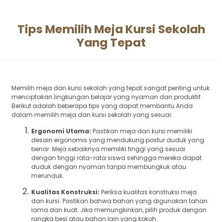
Tips Memilih Meja Kursi Sekolah
Yang Tepat
Memilih meja dan kursi sekolah yang tepat sangat penting untuk
menciptakan lingkungan belajar yang nyaman dan produktif.
Berikut adalah beberapa tips yang dapat membantu Anda
dalam memilih meja dan kursi sekolah yang sesuai:
Ergonomi Utama:
Pastikan meja dan kursi memiliki
desain ergonomis yang mendukung postur duduk yang
benar. Meja sebaiknya memiliki tinggi yang sesuai
dengan tinggi rata-rata siswa sehingga mereka dapat
duduk dengan nyaman tanpa membungkuk atau
merunduk.
Kualitas Konstruksi:
Periksa kualitas konstruksi meja
dan kursi. Pastikan bahwa bahan yang digunakan tahan
lama dan kuat. Jika memungkinkan, pilih produk dengan
rangka besi atau bahan lain yang kokoh.