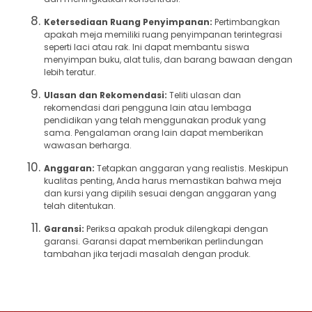
Ketersediaan Ruang Penyimpanan:
Pertimbangkan
apakah meja memiliki ruang penyimpanan terintegrasi
seperti laci atau rak. Ini dapat membantu siswa
menyimpan buku, alat tulis, dan barang bawaan dengan
lebih teratur.
Ulasan dan Rekomendasi:
Teliti ulasan dan
rekomendasi dari pengguna lain atau lembaga
pendidikan yang telah menggunakan produk yang
sama. Pengalaman orang lain dapat memberikan
wawasan berharga.
Anggaran:
Tetapkan anggaran yang realistis. Meskipun
kualitas penting, Anda harus memastikan bahwa meja
dan kursi yang dipilih sesuai dengan anggaran yang
telah ditentukan.
Garansi:
Periksa apakah produk dilengkapi dengan
garansi. Garansi dapat memberikan perlindungan
tambahan jika terjadi masalah dengan produk.