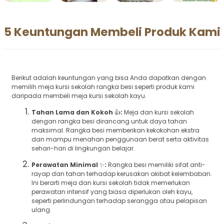
5 Keuntungan Membeli Produk Kami
Berikut adalah keuntungan yang bisa Anda dapatkan dengan
memilih meja kursi sekolah rangka besi seperti produk kami
daripada membeli meja kursi sekolah kayu.
Tahan Lama dan Kokoh
👍
:
Meja dan kursi sekolah
dengan rangka besi dirancang untuk daya tahan
maksimal. Rangka besi memberikan kekokohan ekstra
dan mampu menahan penggunaan berat serta aktivitas
sehari-hari di lingkungan belajar.
Perawatan Minimal
✨
:
Rangka besi memiliki sifat anti-
rayap dan tahan terhadap kerusakan akibat kelembaban.
Ini berarti meja dan kursi sekolah tidak memerlukan
perawatan intensif yang biasa diperlukan oleh kayu,
seperti perlindungan terhadap serangga atau pelapisan
ulang.