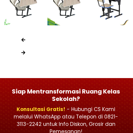
Siap Mentransformasi Ruang Kelas
Sekolah?
Konsultasi Gratis!
- Hubungi CS Kami
melalui WhatsApp atau Telepon di 0821-
3113-2242 untuk Info Diskon, Grosir dan
Pemesanan!