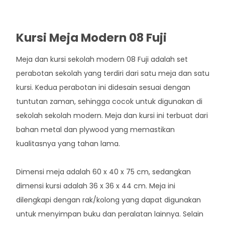
Kursi Meja Modern 08 Fuji
Meja dan kursi sekolah modern 08 Fuji adalah set
perabotan sekolah yang terdiri dari satu meja dan satu
kursi. Kedua perabotan ini didesain sesuai dengan
tuntutan zaman, sehingga cocok untuk digunakan di
sekolah sekolah modern. Meja dan kursi ini terbuat dari
bahan metal dan plywood yang memastikan
kualitasnya yang tahan lama.
Dimensi meja adalah 60 x 40 x 75 cm, sedangkan
dimensi kursi adalah 36 x 36 x 44 cm. Meja ini
dilengkapi dengan rak/kolong yang dapat digunakan
untuk menyimpan buku dan peralatan lainnya. Selain